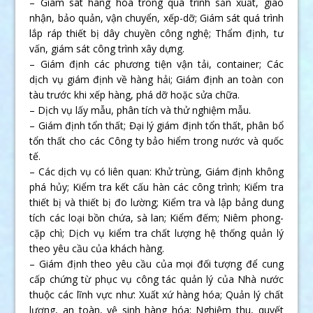
– Giám sát hàng hóa trong quá trình sản xuất, giao
nhận, bảo quản, vận chuyển, xếp-dỡ; Giám sát quá trình
lắp ráp thiết bị dây chuyền công nghệ; Thẩm định, tư
vấn, giám sát công trình xây dựng.
– Giám định các phương tiện vận tải, container; Các
dịch vụ giám định về hàng hải; Giám định an toàn con
tàu trước khi xếp hàng, phá dỡ hoặc sửa chữa.
– Dịch vụ lấy mẫu, phân tích và thử nghiệm mẫu.
– Giám định tổn thất; Đại lý giám định tổn thất, phân bổ
tổn thất cho các Công ty bảo hiểm trong nước và quốc
tế.
– Các dịch vụ có liên quan: Khử trùng, Giám định không
phá hủy; Kiểm tra kết cấu hàn các công trình; Kiểm tra
thiết bị và thiết bị đo lường; Kiểm tra và lập bảng dung
tích các loại bồn chứa, sà lan; Kiểm đếm; Niêm phong-
cặp chì; Dịch vụ kiểm tra chất lượng hệ thống quản lý
theo yêu cầu của khách hàng.
– Giám định theo yêu cầu của mọi đối tượng để cung
cấp chứng từ phục vụ công tác quản lý của Nhà nước
thuộc các lĩnh vực như: Xuất xứ hàng hóa; Quản lý chất
lượng, an toàn, vệ sinh hàng hóa; Nghiệm thu, quyết