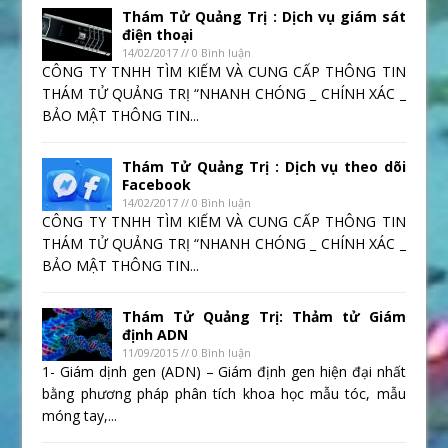
Thám Tử Quảng Trị : Dịch vụ giám sát
điện thoại
14/02/2017 // 0 Bình luận
CÔNG TY TNHH TÌM KIẾM VÀ CUNG CẤP THÔNG TIN
THÁM TỬ QUẢNG TRỊ “NHANH CHÓNG _ CHÍNH XÁC _
BẢO MẬT THÔNG TIN...
Thám Tử Quảng Trị : Dịch vụ theo dõi
Facebook
14/02/2017 // 0 Bình luận
CÔNG TY TNHH TÌM KIẾM VÀ CUNG CẤP THÔNG TIN
THÁM TỬ QUẢNG TRỊ “NHANH CHÓNG _ CHÍNH XÁC _
BẢO MẬT THÔNG TIN...
Thám Tử Quảng Trị: Thảm tử Giám
định ADN
11/09/2015 // 0 Bình luận
1- Giám dịnh gen (ADN) – Giám định gen hiện đại nhất
bằng phương pháp phân tích khoa học mẫu tóc, mẫu
móng tay,...