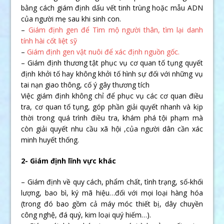
bằng cách giám định dấu vết tinh trùng hoặc mẫu ADN
của người mẹ sau khi sinh con.
–
Giám định gen để Tìm mộ người thân, tìm lại danh
tính hài cốt liệt sỹ
–
Giám định gen vật nuôi để xác định nguồn gốc.
– Giám định thương tật phục vụ cơ quan tố tụng quyết
định khởi tố hay không khởi tố hình sự đối với những vụ
tai nạn giao thông, cố ý gây thương tích
Việc giám định không chỉ để phục vụ các cơ quan điều
tra, cơ quan tố tụng, góp phần giải quyết nhanh và kịp
thời trong quá trình điều tra, khám phá tội phạm mà
còn giải quyết nhu cầu xã hội ,của người dân cần xác
minh huyết thống.
2- Giám định lĩnh vực khác
– Giám định về quy cách, phẩm chất, tình trạng, số-khối
lượng, bao bì, ký mã hiệu…đối với mọi loại hàng hóa
(trong đó bao gồm cả máy móc thiết bị, dây chuyền
công nghệ, đá quý, kim loại quý hiếm…).