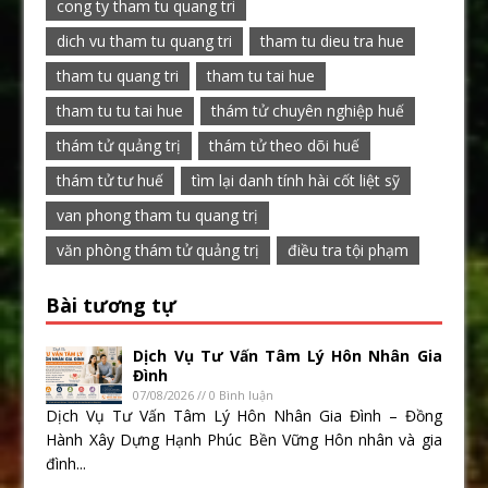
cong ty tham tu quang tri
dich vu tham tu quang tri
tham tu dieu tra hue
tham tu quang tri
tham tu tai hue
tham tu tu tai hue
thám tử chuyên nghiệp huế
thám tử quảng trị
thám tử theo dõi huế
thám tử tư huế
tìm lại danh tính hài cốt liệt sỹ
van phong tham tu quang trị
văn phòng thám tử quảng trị
điều tra tội phạm
Bài tương tự
Dịch Vụ Tư Vấn Tâm Lý Hôn Nhân Gia
Đình
07/08/2026 // 0 Bình luận
Dịch Vụ Tư Vấn Tâm Lý Hôn Nhân Gia Đình – Đồng
Hành Xây Dựng Hạnh Phúc Bền Vững Hôn nhân và gia
đình...