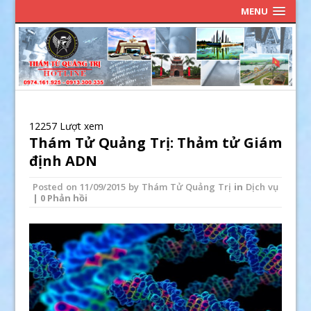
MENU
12257 Lượt xem
Thám Tử Quảng Trị: Thảm tử Giám
định ADN
Posted on
11/09/2015
by
Thám Tử Quảng Trị
in
Dịch vụ
| 0 Phản hồi