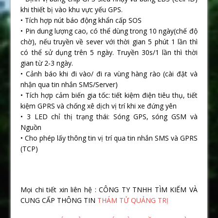
khi thiết bị vào khu vực yếu GPS.
• Tích hợp nút báo động khẩn cấp SOS
• Pin dung lượng cao, có thể dùng trong 10 ngày(chế độ
chờ), nếu truyền về sever với thời gian 5 phút 1 lần thì
có thể sử dụng trên 5 ngày. Truyền 30s/1 lần thì thời
gian từ 2-3 ngày.
• Cảnh báo khi đi vào/ đi ra vùng hàng rào (cài đặt và
nhận qua tin nhắn SMS/Server)
• Tích hợp cảm biến gia tốc: tiết kiệm điện tiêu thụ, tiết
kiệm GPRS và chống xê dịch vị trí khi xe đứng yên
• 3 LED chỉ thị trạng thái: Sóng GPS, sóng GSM và
Nguồn
• Cho phép lấy thông tin vị trí qua tin nhắn SMS và GPRS
(TCP)
Mọi chi tiết xin liên hệ : CÔNG TY TNHH TÌM KIẾM VÀ
CUNG CẤP THÔNG TIN
THÁM TỬ QUẢNG TRỊ