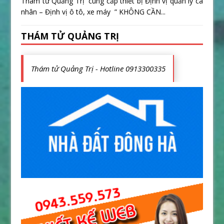
Thám tử Quảng Trị cung cấp thiết bị Định vị quản lý cá
nhân – Định vị ô tô, xe máy ” KHÔNG CẦN...
THÁM TỬ QUẢNG TRỊ
Thám tử Quảng Trị - Hotline 0913300335