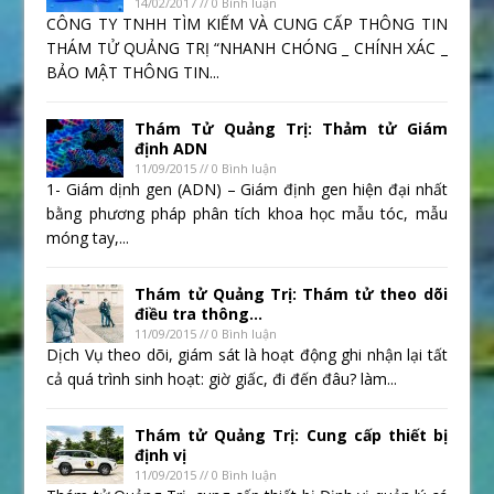
14/02/2017 // 0 Bình luận
CÔNG TY TNHH TÌM KIẾM VÀ CUNG CẤP THÔNG TIN
THÁM TỬ QUẢNG TRỊ “NHANH CHÓNG _ CHÍNH XÁC _
BẢO MẬT THÔNG TIN...
Thám Tử Quảng Trị: Thảm tử Giám
định ADN
11/09/2015 // 0 Bình luận
1- Giám dịnh gen (ADN) – Giám định gen hiện đại nhất
bằng phương pháp phân tích khoa học mẫu tóc, mẫu
móng tay,...
Thám tử Quảng Trị: Thám tử theo dõi
điều tra thông...
11/09/2015 // 0 Bình luận
Dịch Vụ theo dõi, giám sát là hoạt động ghi nhận lại tất
cả quá trình sinh hoạt: giờ giấc, đi đến đâu? làm...
Thám tử Quảng Trị: Cung cấp thiết bị
định vị
11/09/2015 // 0 Bình luận