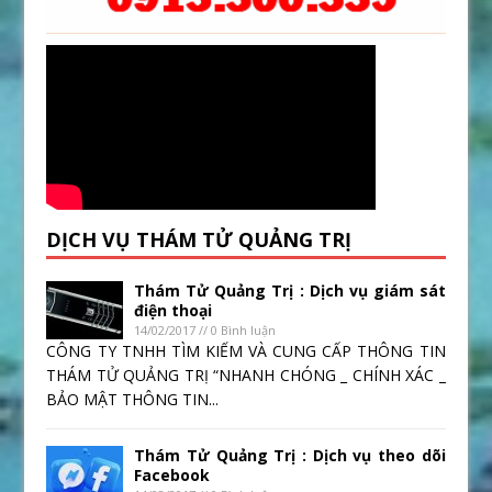
DỊCH VỤ THÁM TỬ QUẢNG TRỊ
Thám Tử Quảng Trị : Dịch vụ giám sát
điện thoại
14/02/2017 // 0 Bình luận
CÔNG TY TNHH TÌM KIẾM VÀ CUNG CẤP THÔNG TIN
THÁM TỬ QUẢNG TRỊ “NHANH CHÓNG _ CHÍNH XÁC _
BẢO MẬT THÔNG TIN...
Thám Tử Quảng Trị : Dịch vụ theo dõi
Facebook