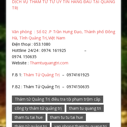
DỊCH VỤ THÁM TỬ TƯ UY TÍN HÀNG ĐẦU TẠI QUẢNG
TRỊ
Văn phòng : Số 02 .P Trần Hưng Đạo, Thành phố Đông
Hà, Tỉnh Quảng Trị,Việt Nam
Điện thoại : 053.1080
Hottline 24/24 : 0974. 161925 –
0974. 150635
Website :
Thamtuquangtri.com
F.B 1:
Thám Tử Quảng Trị
– 0974161925
F.B2 : Thám Tử Quảng Trị – 0974150635
Thám tử Quảng Trị điều tra tội phạm trộm cắp
công ty thám tử quảng trị
tham tu quang tri
tham tu tai hue
tham tu tu tai hue
thám tử quảng trị
van phong tham tu quang trị