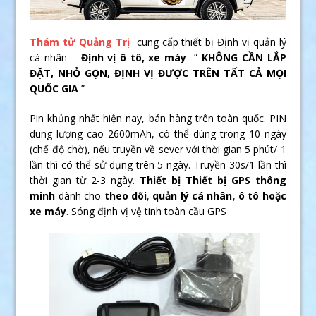
Thám tử Quảng Trị
cung cấp thiết bị Định vị quản lý
cá nhân –
Định vị ô tô, xe máy
”
KHÔNG CẦN LẮP
ĐẶT, NHỎ GỌN, ĐỊNH VỊ ĐƯỢC TRÊN TẤT CẢ MỌI
QUỐC GIA
”
Pin khủng nhất hiện nay, bán hàng trên toàn quốc. PIN
dung lượng cao 2600mAh, có thể dùng trong 10 ngày
(chế độ chờ), nếu truyền về sever với thời gian 5 phút/ 1
lần thì có thể sử dụng trên 5 ngày. Truyền 30s/1 lần thì
thời gian từ 2-3 ngày.
Thiết bị Thiết bị GPS thông
minh
dành cho
theo dõi
,
quản lý cá nhân
,
ô tô hoặc
xe máy
. Sóng định vị vệ tinh toàn cầu GPS