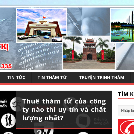
TIN TỨC
TIN THÁM TỬ
TRUYỆN TRINH THÁM
TÌM K
Thuê thám tử của công
ty nào thì uy tín và chất
lượng nhất?