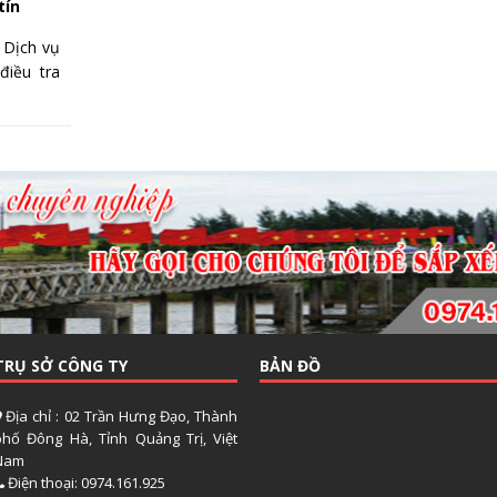
tín
Dịch vụ
điều tra
TRỤ SỞ CÔNG TY
BẢN ĐỒ
Địa chỉ : 02 Trần Hưng Đạo, Thành
phố Đông Hà, Tỉnh Quảng Trị, Việt
Nam
Điện thoại: 0974.161.925