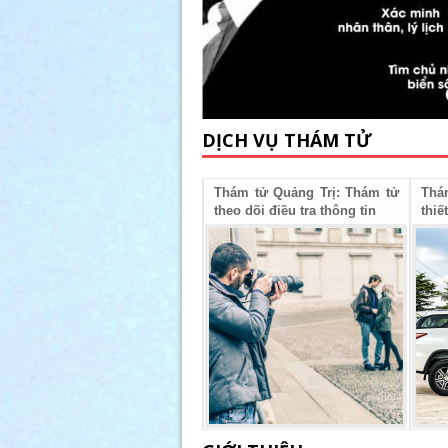
DỊCH VỤ THÁM TỬ
Thám Tử Quảng Trị: Thảm tử
Thám tử Quảng Trị: Thám tử
Thá
Giám định ADN
theo dõi điều tra thông tin
thiế