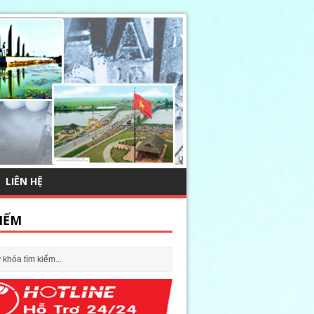
LIÊN HỆ
IẾM