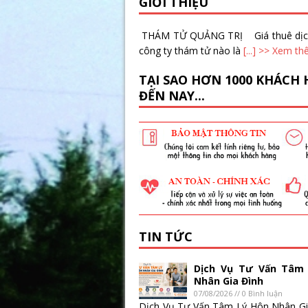
GIỚI THIỆU
THÁM TỬ QUẢNG TRỊ Giá thuê dịch vụ
công ty thám tử nào là
[...]
>> Xem th
TẠI SAO HƠN 1000 KHÁCH
ĐẾN NAY...
TIN TỨC
Dịch Vụ Tư Vấn Tâm
Nhân Gia Đình
07/08/2026 // 0 Bình luận
Dịch Vụ Tư Vấn Tâm Lý Hôn Nhân Gi