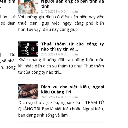
yên tìm
Người đàn ông có bản tính đa
.
tình
24/06/2021 // 0 Bình luận
thám tử
Với những gia đình có điều kiện hiện nay việc
 số điện
thuê osin, giúp việc ngày càng phổ biến
hơn.Tuy vậy, điều này cũng giúp...
Thuê thám tử của công ty
nào thì uy tín và...
Ị – Dù
24/06/2021 // 0 Bình luận
Khách hàng thường đặt ra những thắc mắc
 sẽ phải
khi nhắc đến dịch vụ thám tử như: Thuê thám
ẫn, sóng
tử của công ty nào thì...
Dịch vụ cho việt kiều, ngoại
kiều Quảng Trị
24/06/2021 // 0 Bình luận
Dịch vụ cho việt kiều, ngoại kiều – THÁM TỬ
QUẢNG TRỊ Bạn là Việt Kiều hoặc Ngoại Kiều,
bạn đang sinh sống và làm...