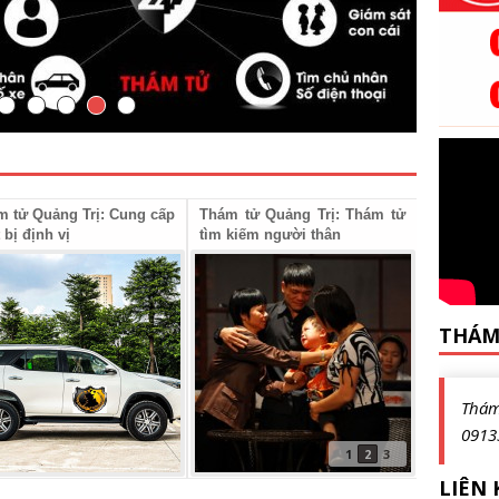
m tử Quảng Trị: Cung cấp
Thám tử Quảng Trị: Thám tử
Thám tử 
t bị định vị
tìm kiếm người thân
xác minh 
THÁM
Thá
0913
1
2
3
LIÊN 