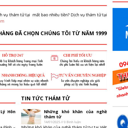
 thám tử tại mất bao nhiêu tiền? Dịch vụ thám tử tại
êm
 HÀNG ĐÃ CHỌN CHÚNG TÔI TỪ NĂM 1999
TIN TỨC THÁM TỬ
 Lý Hôn
Những khó khăn của nghề
thám tử
14/01/2025 // 0 Bình luận
a Đình –
Những khó khăn của nghề thám tử tư tại Việt