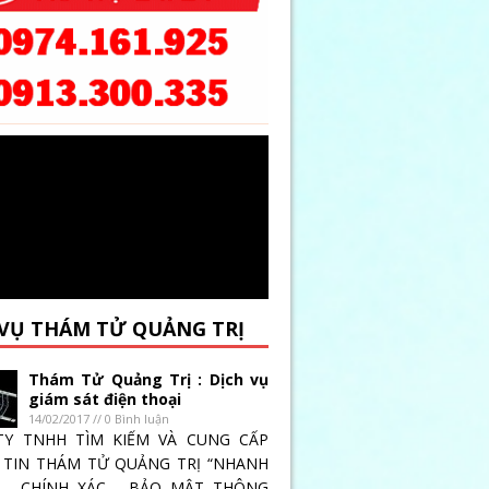
 VỤ THÁM TỬ QUẢNG TRỊ
Thám Tử Quảng Trị : Dịch vụ
giám sát điện thoại
14/02/2017 // 0 Bình luận
TY TNHH TÌM KIẾM VÀ CUNG CẤP
TIN THÁM TỬ QUẢNG TRỊ “NHANH
 _ CHÍNH XÁC _ BẢO MẬT THÔNG