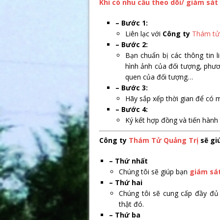
Khi có nhu cầu theo dõi/ giám sát
– Bước 1:
Liên lạc với
Công ty
Thám tử
– Bước 2:
Bạn chuẩn bị các thông tin l
hình ảnh của đối tượng, phương
quen của đối tượng…
– Bước 3:
Hãy sắp xếp thời gian để có m
– Bước 4:
Ký kết hợp đồng và tiến hành 
Công ty
Thám Tử Quảng Trị
sẽ gi
– Thứ nhất
Chúng tôi sẽ giúp bạn
giám sá
– Thứ hai
Chúng tôi sẽ cung cấp đầy đủ
thật đó.
– Thứ ba