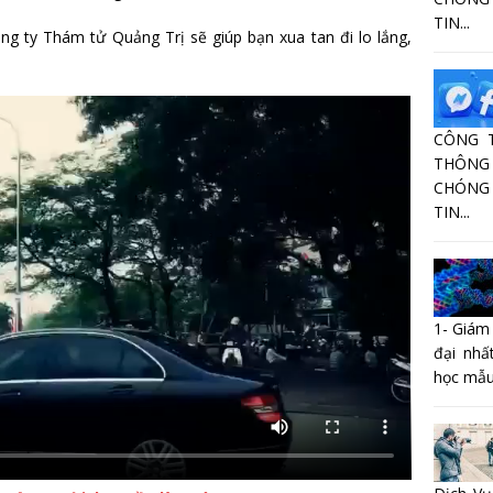
TIN...
ng ty Thám tử Quảng Trị sẽ giúp bạn xua tan đi lo lắng,
CÔNG 
THÔNG 
CHÓNG
TIN...
1- Giám
đại nhấ
học mẫu