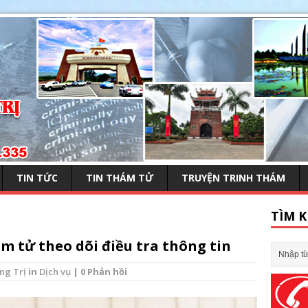
TIN TỨC
TIN THÁM TỬ
TRUYỆN TRINH THÁM
TÌM K
m tử theo dõi điều tra thông tin
ng Trị
in
Dịch vụ
| 0 Phản hồi