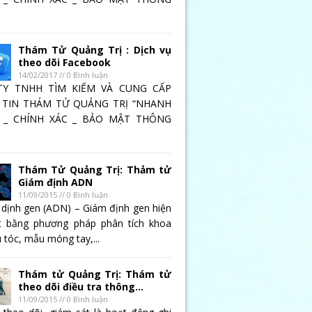
Thám Tử Quảng Trị : Dịch vụ
theo dõi Facebook
14/02/2017 // 0 Bình luận
TY TNHH TÌM KIẾM VÀ CUNG CẤP
TIN THÁM TỬ QUẢNG TRỊ “NHANH
 _ CHÍNH XÁC _ BẢO MẬT THÔNG
Thám Tử Quảng Trị: Thảm tử
Giám định ADN
11/09/2015 // 0 Bình luận
 dịnh gen (ADN) – Giám định gen hiện
t bằng phương pháp phân tích khoa
 tóc, mẫu móng tay,...
Thám tử Quảng Trị: Thám tử
theo dõi điều tra thông...
11/09/2015 // 0 Bình luận