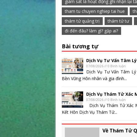
giám sát là hoạt động ghi nhận lại tấ
tham tu chuyen nghiep tai hue
th
thám tử quảng trị
thám tử tư
đi đến đâu? làm gì? gặp ai?
Bài tương tự
Dịch Vụ Tư Vấn Tâm Lý
07/08/2026 // 0 Bình luận
Dịch Vụ Tư Vấn Tâm Lý
Bền Vững Hôn nhân và gia đình...
Dịch Vụ Thám Tử Xác 
07/08/2026 // 0 Bình luận
Dịch Vụ Thám Tử Xác M
Kết Hôn Dịch Vụ Thám Tử...
Về Thám Tử Q