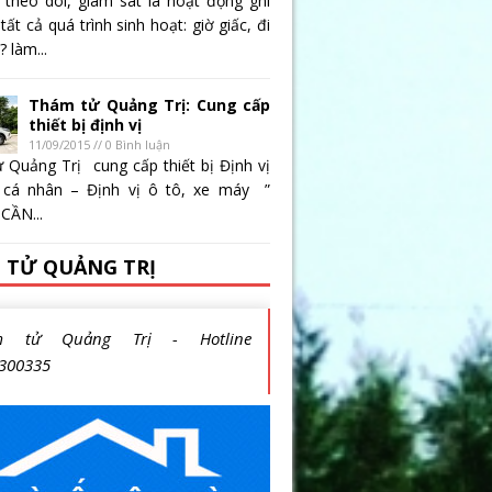
 theo dõi, giám sát là hoạt động ghi
 tất cả quá trình sinh hoạt: giờ giấc, đi
 làm...
Thám tử Quảng Trị: Cung cấp
thiết bị định vị
11/09/2015 // 0 Bình luận
 Quảng Trị cung cấp thiết bị Định vị
 cá nhân – Định vị ô tô, xe máy ”
CẦN...
 TỬ QUẢNG TRỊ
m tử Quảng Trị - Hotline
300335