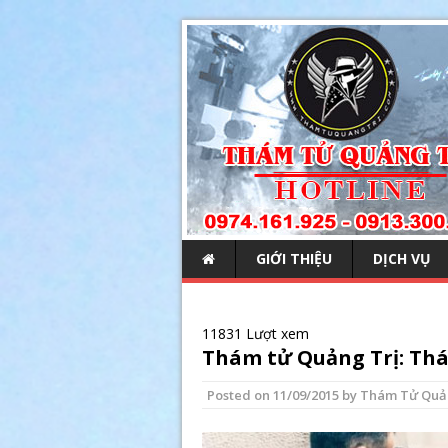
GIỚI THIỆU
DỊCH VỤ
11831 Lượt xem
Thám tử Quảng Trị: Thá
Posted on
11/09/2015
by
Thám Tử Quả