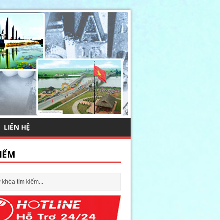
LIÊN HỆ
IẾM