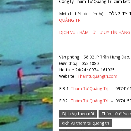
Công ty Thám Tử Quảng Trị cam kết:
Mọi chi tiết xin liên hệ : CÔNG
QUẢNG TRỊ
DỊCH VỤ THÁM TỬ TƯ UY TÍN HÀNG
Văn phòng : Số 02 .P Trần Hưng Đạo,
Điện thoại : 053.1080
Hottline 24/24 : 0974. 1
Website :
Thamtuquangtri.com
F.B 1:
Thám Tử Quảng Trị
– 097416
F.B2 :
Thám Tử Quảng Trị
– 097415
Dịch Vụ theo dõi
Thám tử điều tr
dich vu tham tu quang tri