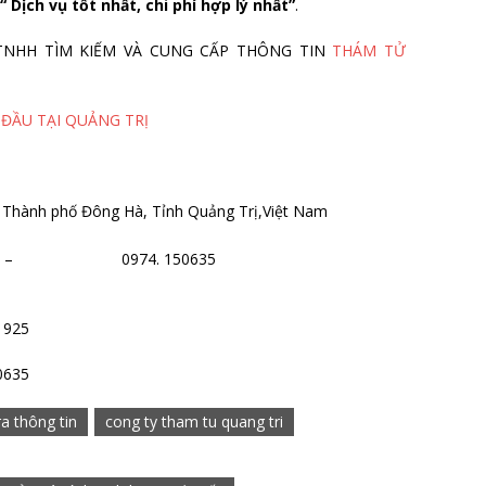
“ Dịch vụ tốt nhất, chi phí hợp lý nhất”
.
 TY TNHH TÌM KIẾM VÀ CUNG CẤP THÔNG TIN
THÁM TỬ
 ĐẦU TẠI QUẢNG TRỊ
 Thành phố Đông Hà, Tỉnh Quảng Trị,Việt Nam
61925 – 0974. 150635
1925
0635
a thông tin
cong ty tham tu quang tri