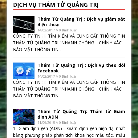
DỊCH VỤ THÁM TỬ QUẢNG TRỊ
Thám Tử Quảng Trị : Dịch vụ giám sát
điện thoại
14/02/2017 // 0 Bình luận
CÔNG TY TNHH TÌM KIẾM VÀ CUNG CẤP THÔNG TIN
THÁM TỬ QUẢNG TRỊ “NHANH CHÓNG _ CHÍNH XÁC _
BẢO MẬT THÔNG TIN...
Thám Tử Quảng Trị : Dịch vụ theo dõi
Facebook
14/02/2017 // 0 Bình luận
CÔNG TY TNHH TÌM KIẾM VÀ CUNG CẤP THÔNG TIN
THÁM TỬ QUẢNG TRỊ “NHANH CHÓNG _ CHÍNH XÁC _
BẢO MẬT THÔNG TIN...
Thám Tử Quảng Trị: Thảm tử Giám
định ADN
11/09/2015 // 0 Bình luận
1- Giám dịnh gen (ADN) – Giám định gen hiện đại nhất
bằng phương pháp phân tích khoa học mẫu tóc, mẫu