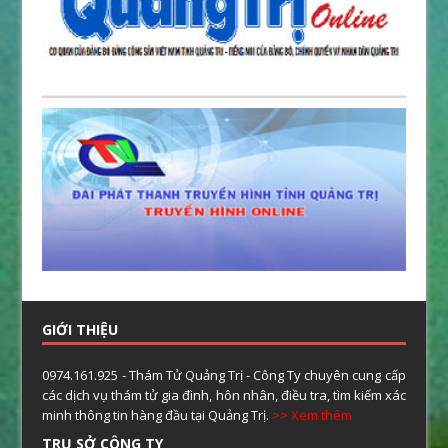
GIỚI THIỆU
0974.161.925 - Thám Tử Quảng Trị - Công Ty chuyên cung cấp
các dịch vụ thám tử gia đình, hôn nhân, điều tra, tìm kiếm xác
minh thông tin hàng đầu tại Quảng Trị.
>> Xem thêm
TRỤ SỞ CÔNG TY