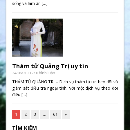
sống và làm ăn
[…]
Thám tử Quảng Trị uy tín
24/06/2021
// 0 bình luận
THÁM TỬ QUẢNG TRỊ – Dịch vụ thám tử tư theo dõi và
giám sát điều tra ngoại tình. Với một dịch vụ theo dõi
điều
[…]
1
2
3
…
61
»
TÌM KIẾM