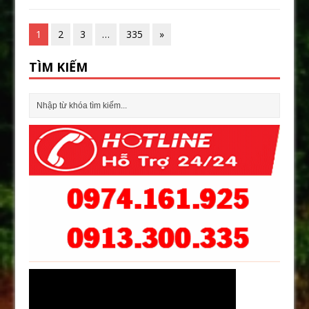
1
2
3
…
335
»
TÌM KIẾM