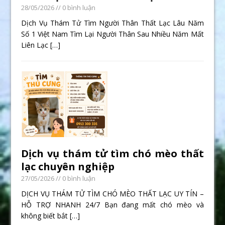
28/05/2026
// 0 bình luận
Dịch Vụ Thám Tử Tìm Người Thân Thất Lạc Lâu Năm
Số 1 Việt Nam Tìm Lại Người Thân Sau Nhiều Năm Mất
Liên Lạc
[…]
Dịch vụ thám tử tìm chó mèo thất
lạc chuyên nghiệp
27/05/2026
// 0 bình luận
DỊCH VỤ THÁM TỬ TÌM CHÓ MÈO THẤT LẠC UY TÍN –
HỖ TRỢ NHANH 24/7 Bạn đang mất chó mèo và
không biết bắt
[…]