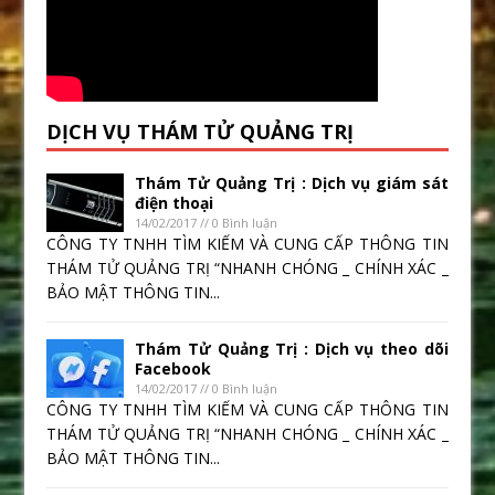
DỊCH VỤ THÁM TỬ QUẢNG TRỊ
Thám Tử Quảng Trị : Dịch vụ giám sát
điện thoại
14/02/2017 // 0 Bình luận
CÔNG TY TNHH TÌM KIẾM VÀ CUNG CẤP THÔNG TIN
THÁM TỬ QUẢNG TRỊ “NHANH CHÓNG _ CHÍNH XÁC _
BẢO MẬT THÔNG TIN...
Thám Tử Quảng Trị : Dịch vụ theo dõi
Facebook
14/02/2017 // 0 Bình luận
CÔNG TY TNHH TÌM KIẾM VÀ CUNG CẤP THÔNG TIN
THÁM TỬ QUẢNG TRỊ “NHANH CHÓNG _ CHÍNH XÁC _
BẢO MẬT THÔNG TIN...