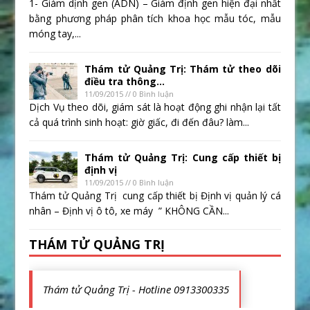
1- Giám dịnh gen (ADN) – Giám định gen hiện đại nhất
bằng phương pháp phân tích khoa học mẫu tóc, mẫu
móng tay,...
Thám tử Quảng Trị: Thám tử theo dõi
điều tra thông...
11/09/2015 // 0 Bình luận
Dịch Vụ theo dõi, giám sát là hoạt động ghi nhận lại tất
cả quá trình sinh hoạt: giờ giấc, đi đến đâu? làm...
Thám tử Quảng Trị: Cung cấp thiết bị
định vị
11/09/2015 // 0 Bình luận
Thám tử Quảng Trị cung cấp thiết bị Định vị quản lý cá
nhân – Định vị ô tô, xe máy ” KHÔNG CẦN...
THÁM TỬ QUẢNG TRỊ
Thám tử Quảng Trị - Hotline 0913300335