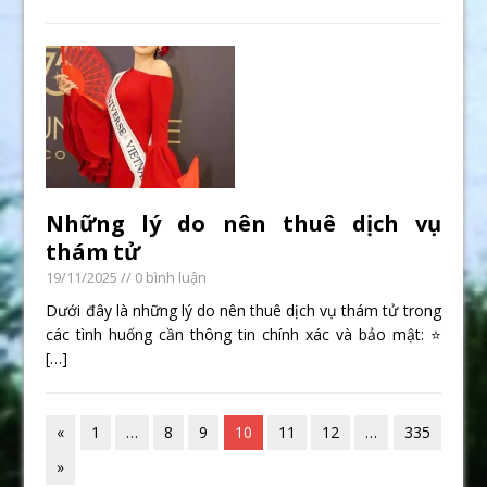
Những lý do nên thuê dịch vụ
thám tử
19/11/2025
// 0 bình luận
Dưới đây là những lý do nên thuê dịch vụ thám tử trong
các tình huống cần thông tin chính xác và bảo mật: ⭐
[…]
«
1
…
8
9
10
11
12
…
335
»