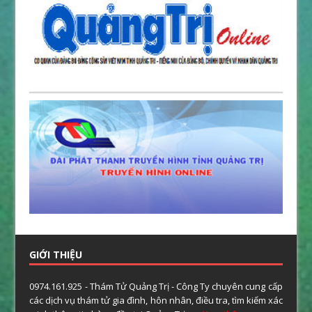
GIỚI THIỆU
0974.161.925 - Thám Tử Quảng Trị - Công Ty chuyên cung cấp
các dịch vụ thám tử gia đình, hôn nhân, điều tra, tìm kiếm xác