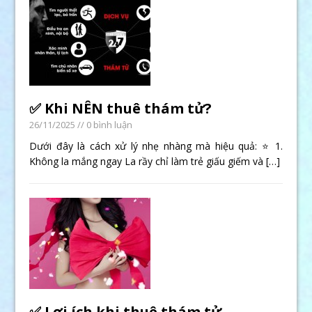
✅ Khi NÊN thuê thám tử?
26/11/2025
// 0 bình luận
Dưới đây là cách xử lý nhẹ nhàng mà hiệu quả: ⭐ 1.
Không la mắng ngay La rầy chỉ làm trẻ giấu giếm và
[…]
✅ Lợi ích khi thuê thám tử