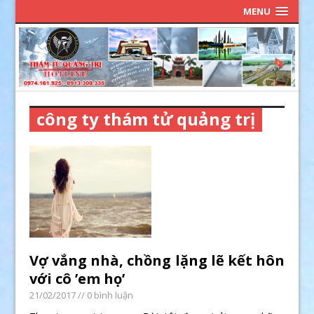
MENU
công ty thám tử quảng trị
Vợ vắng nhà, chồng lặng lẽ kết hôn
với cô ’em họ’
21/02/2017
// 0 bình luận