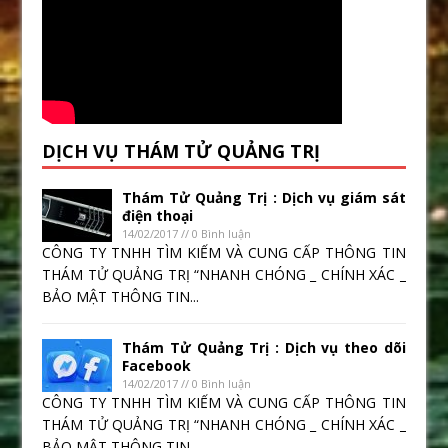
DỊCH VỤ THÁM TỬ QUẢNG TRỊ
Thám Tử Quảng Trị : Dịch vụ giám sát
điện thoại
14/02/2017 // 0 Bình luận
CÔNG TY TNHH TÌM KIẾM VÀ CUNG CẤP THÔNG TIN
THÁM TỬ QUẢNG TRỊ “NHANH CHÓNG _ CHÍNH XÁC _
BẢO MẬT THÔNG TIN...
Thám Tử Quảng Trị : Dịch vụ theo dõi
Facebook
14/02/2017 // 0 Bình luận
CÔNG TY TNHH TÌM KIẾM VÀ CUNG CẤP THÔNG TIN
THÁM TỬ QUẢNG TRỊ “NHANH CHÓNG _ CHÍNH XÁC _
BẢO MẬT THÔNG TIN...