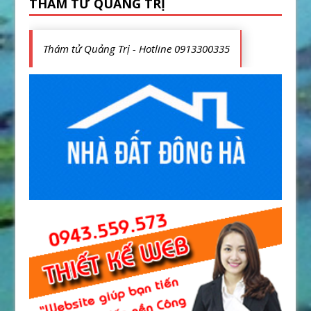
THÁM TỬ QUẢNG TRỊ
Thám tử Quảng Trị - Hotline 0913300335