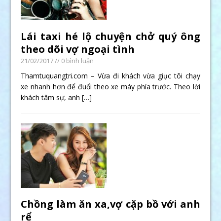
Lái taxi hé lộ chuyện chở quý ông
theo dõi vợ ngoại tình
21/02/2017
// 0 bình luận
Thamtuquangtri.com – Vừa đi khách vừa giục tôi chạy
xe nhanh hơn để đuổi theo xe máy phía trước. Theo lời
khách tâm sự, anh
[…]
Chồng làm ăn xa,vợ cặp bồ với anh
rể