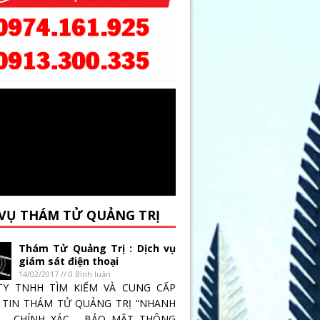
 VỤ THÁM TỬ QUẢNG TRỊ
Thám Tử Quảng Trị : Dịch vụ
giám sát điện thoại
14/02/2017 // 0 Bình luận
TY TNHH TÌM KIẾM VÀ CUNG CẤP
TIN THÁM TỬ QUẢNG TRỊ “NHANH
 _ CHÍNH XÁC _ BẢO MẬT THÔNG