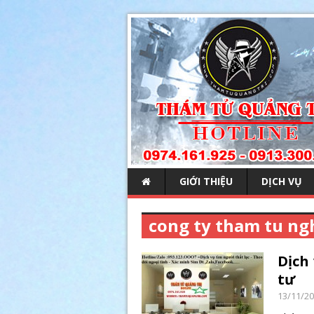
GIỚI THIỆU
DỊCH VỤ
cong ty tham tu ng
Dịch
tư
13/11/2