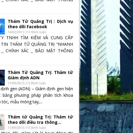
Thám Tử Quảng Trị : Dịch vụ
theo dõi Facebook
14/02/2017 // 0 Bình luận
TY TNHH TÌM KIẾM VÀ CUNG CẤP
TIN THÁM TỬ QUẢNG TRỊ “NHANH
 _ CHÍNH XÁC _ BẢO MẬT THÔNG
Thám Tử Quảng Trị: Thảm tử
Giám định ADN
11/09/2015 // 0 Bình luận
 dịnh gen (ADN) – Giám định gen hiện
t bằng phương pháp phân tích khoa
 tóc, mẫu móng tay,...
Thám tử Quảng Trị: Thám tử
theo dõi điều tra thông...
11/09/2015 // 0 Bình luận