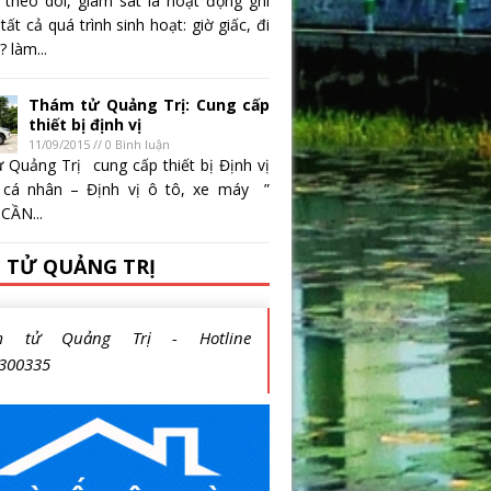
 theo dõi, giám sát là hoạt động ghi
 tất cả quá trình sinh hoạt: giờ giấc, đi
 làm...
Thám tử Quảng Trị: Cung cấp
thiết bị định vị
11/09/2015 // 0 Bình luận
 Quảng Trị cung cấp thiết bị Định vị
 cá nhân – Định vị ô tô, xe máy ”
CẦN...
 TỬ QUẢNG TRỊ
m tử Quảng Trị - Hotline
300335