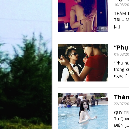
10/08/2
THÁM T
TRỊ – M
[…]
“Phụ 
01/08/2
“Phụ nữ
trong 
ngoại
[
Thám
22/07/2
QUY TR
Tu Qua
ĐIỆN
[…