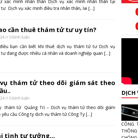
ử xác minh nhân thân Dịch vụ xác minh nhân thân tại
 tư Dịch vụ xác minh điều tra nhân thân, lai
[…]
sao cần thuê thám tử tư uy tín?
024
// 0 bình luận
iều bạn cần biết khi thuê dịch vụ thám tử tư Dịch vụ
 tư đang được nhiều cá nhân và doanh nghiệp quan
[…]
 vụ thám tử theo dõi giám sát theo
ầu..
DỊCH
024
// 0 bình luận
y thám tử Quảng Trị – Dịch vụ thám tử theo dõi giám
o yêu cầu Công ty dịch vụ thám tử Công Ty
[…]
CÔNG 
THÔNG 
i tình tư tưởng…
CHÓNG