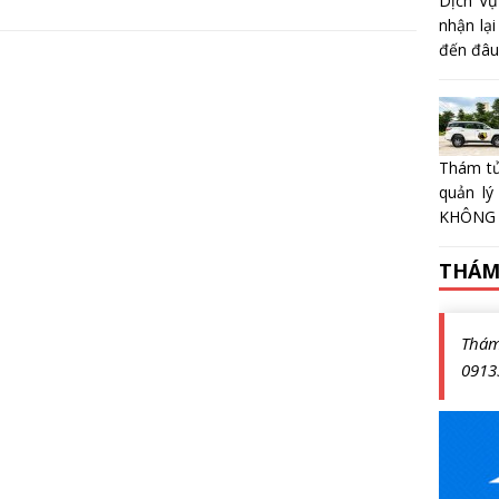
Dịch Vụ
nhận lại
đến đâu?
Thám tử
quản lý
KHÔNG 
THÁM
Thá
0913