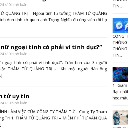
024
// 0 bình luận
TIN...
Ử QUẢNG TRỊ – Ngoại tình tư tưởng THÁM TỬ QUẢNG
inh Anh tình cờ quen anh Trọng Nghĩa ở công viên rồi họ
CÔNG 
THÔNG 
nữ ngoại tình có phải vì tình dục?”
CHÓNG
024
// 0 bình luận
TIN...
 ngoại tình có phải vì tình dục?”: Trần tình của 3 người
cuộc THÁM TỬ QUẢNG TRỊ – Khi một người đàn ông
…]
1- Giám
đại nhấ
 tử uy tín
học mẫu
024
// 0 bình luận
ÌNH LÀM VIỆC CỦA CÔNG TY THÁM TỬ – Cong Ty Tham
ng Tri 1. THÁM TỬ QUẢNG TRỊ – MIỄN PHÍ TƯ VẤN QUA
]