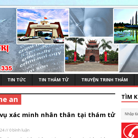
TIN TỨC
TIN THÁM TỬ
TRUYỆN TRINH THÁM
TÌM K
he an
 vụ xác minh nhân thân tại thám tử
024
// 0 bình luận