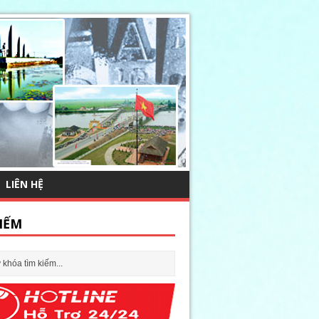
LIÊN HỆ
IẾM