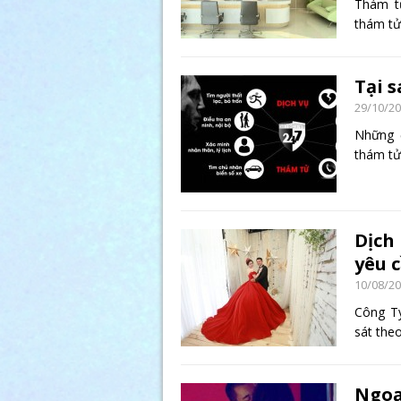
Thám t
thám tử
Tại 
29/10/2
Những đ
thám tử
Dịch
yêu c
10/08/2
Công T
sát the
Ngoạ