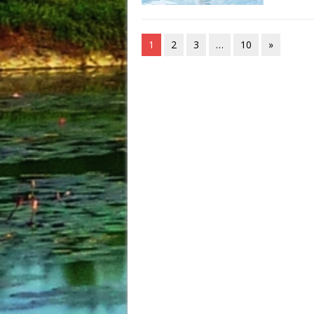
1
2
3
…
10
»