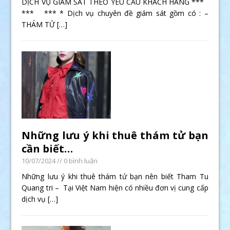
DỊCH VỤ GIÁM SÁT THEO YÊU CẦU KHÁCH HÀNG ***
*** *** * Dịch vụ chuyên đề giám sát gồm có : –
THÁM TỬ
[…]
Những lưu ý khi thuê thám tử bạn
cần biết…
10/07/2024
// 0 bình luận
Những lưu ý khi thuê thám tử bạn nên biết Tham Tu
Quang tri – Tại Việt Nam hiện có nhiều đơn vị cung cấp
dịch vụ
[…]