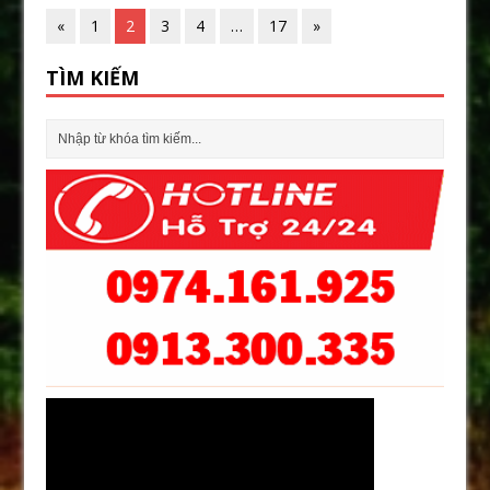
«
1
2
3
4
…
17
»
TÌM KIẾM