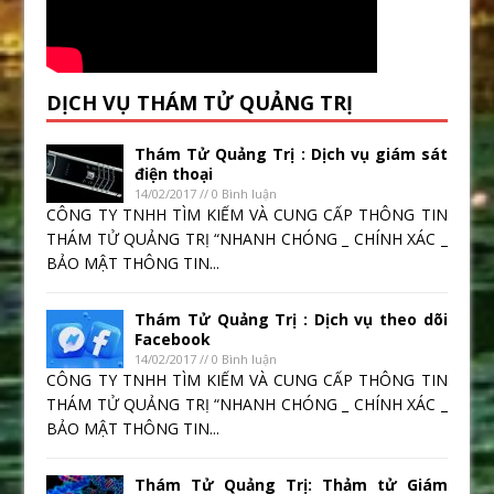
DỊCH VỤ THÁM TỬ QUẢNG TRỊ
Thám Tử Quảng Trị : Dịch vụ giám sát
điện thoại
14/02/2017 // 0 Bình luận
CÔNG TY TNHH TÌM KIẾM VÀ CUNG CẤP THÔNG TIN
THÁM TỬ QUẢNG TRỊ “NHANH CHÓNG _ CHÍNH XÁC _
BẢO MẬT THÔNG TIN...
Thám Tử Quảng Trị : Dịch vụ theo dõi
Facebook
14/02/2017 // 0 Bình luận
CÔNG TY TNHH TÌM KIẾM VÀ CUNG CẤP THÔNG TIN
THÁM TỬ QUẢNG TRỊ “NHANH CHÓNG _ CHÍNH XÁC _
BẢO MẬT THÔNG TIN...
Thám Tử Quảng Trị: Thảm tử Giám