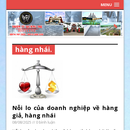
MENU
hàng nhái.
Nỗi lo của doanh nghiệp về hàng
giả, hàng nhái
08/08/2025
// 0 bình luận