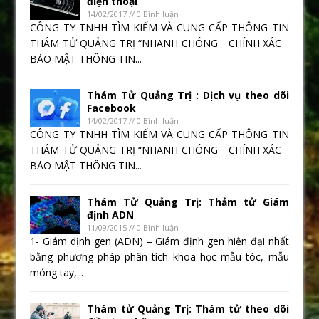
điện thoại
14/02/2017 // 0 Bình luận
CÔNG TY TNHH TÌM KIẾM VÀ CUNG CẤP THÔNG TIN
THÁM TỬ QUẢNG TRỊ “NHANH CHÓNG _ CHÍNH XÁC _
BẢO MẬT THÔNG TIN...
Thám Tử Quảng Trị : Dịch vụ theo dõi
Facebook
14/02/2017 // 0 Bình luận
CÔNG TY TNHH TÌM KIẾM VÀ CUNG CẤP THÔNG TIN
THÁM TỬ QUẢNG TRỊ “NHANH CHÓNG _ CHÍNH XÁC _
BẢO MẬT THÔNG TIN...
Thám Tử Quảng Trị: Thảm tử Giám
định ADN
11/09/2015 // 0 Bình luận
1- Giám dịnh gen (ADN) – Giám định gen hiện đại nhất
bằng phương pháp phân tích khoa học mẫu tóc, mẫu
móng tay,...
Thám tử Quảng Trị: Thám tử theo dõi