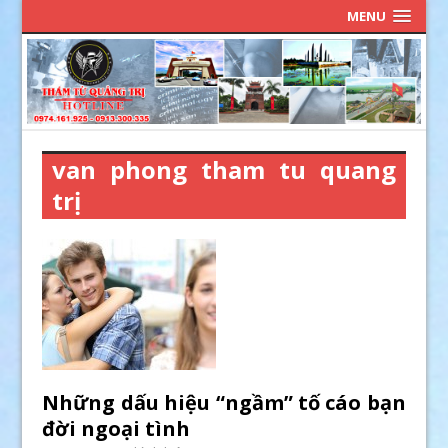
MENU
van phong tham tu quang
trị
Những dấu hiệu “ngầm” tố cáo bạn
đời ngoại tình