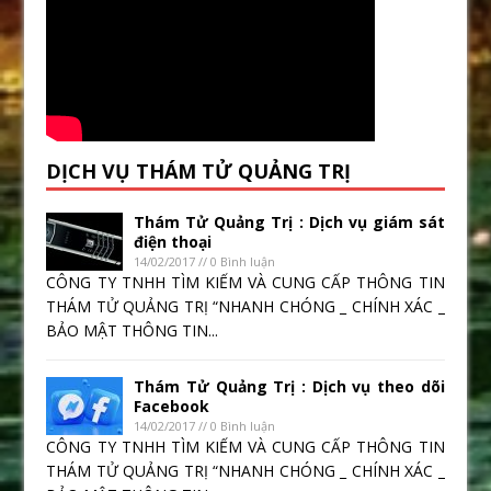
DỊCH VỤ THÁM TỬ QUẢNG TRỊ
Thám Tử Quảng Trị : Dịch vụ giám sát
điện thoại
14/02/2017 // 0 Bình luận
CÔNG TY TNHH TÌM KIẾM VÀ CUNG CẤP THÔNG TIN
THÁM TỬ QUẢNG TRỊ “NHANH CHÓNG _ CHÍNH XÁC _
BẢO MẬT THÔNG TIN...
Thám Tử Quảng Trị : Dịch vụ theo dõi
Facebook
14/02/2017 // 0 Bình luận
CÔNG TY TNHH TÌM KIẾM VÀ CUNG CẤP THÔNG TIN
THÁM TỬ QUẢNG TRỊ “NHANH CHÓNG _ CHÍNH XÁC _