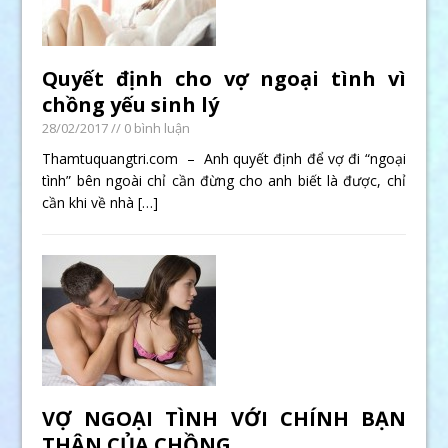
Quyết định cho vợ ngoại tình vì
chồng yếu sinh lý
28/02/2017
// 0 bình luận
Thamtuquangtri.com – Anh quyết định để vợ đi “ngoại
tình” bên ngoài chỉ cần đừng cho anh biết là được, chỉ
cần khi về nhà
[…]
VỢ NGOẠI TÌNH VỚI CHÍNH BẠN
THÂN CỦA CHỒNG