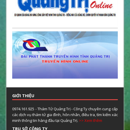
GIỚI THIỆU
0974.161.925 - Thám Tử Quảng Trị - Công Ty chuyên cung cấp
các dịch vụ thám tử gia đình, hôn nhân, điều tra, tìm kiếm xác
minh thông tin hàng đầu tại Quảng Trị.
>> Xem thêm
TRỤ SỞ CÔNG TY