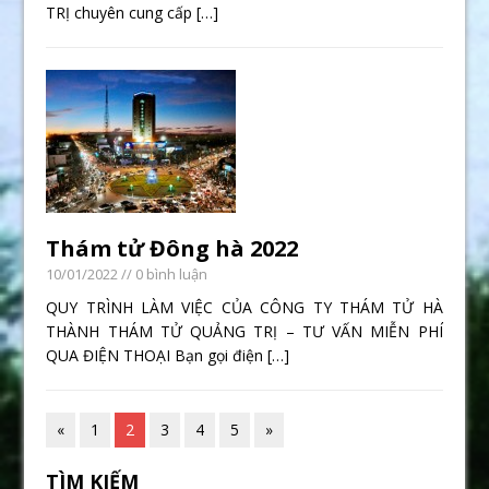
TRỊ chuyên cung cấp
[…]
Thám tử Đông hà 2022
10/01/2022
// 0 bình luận
QUY TRÌNH LÀM VIỆC CỦA CÔNG TY THÁM TỬ HÀ
THÀNH THÁM TỬ QUẢNG TRỊ – TƯ VẤN MIỄN PHÍ
QUA ĐIỆN THOẠI Bạn gọi điện
[…]
«
1
2
3
4
5
»
TÌM KIẾM