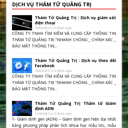
DỊCH VỤ THÁM TỬ QUẢNG TRỊ
Thám Tử Quảng Trị : Dịch vụ giám sát
điện thoại
14/02/2017 // 0 Bình luận
CÔNG TY TNHH TÌM KIẾM VÀ CUNG CẤP THÔNG TIN
THÁM TỬ QUẢNG TRỊ “NHANH CHÓNG _ CHÍNH XÁC _
BẢO MẬT THÔNG TIN...
Thám Tử Quảng Trị : Dịch vụ theo dõi
Facebook
14/02/2017 // 0 Bình luận
CÔNG TY TNHH TÌM KIẾM VÀ CUNG CẤP THÔNG TIN
THÁM TỬ QUẢNG TRỊ “NHANH CHÓNG _ CHÍNH XÁC _
BẢO MẬT THÔNG TIN...
Thám Tử Quảng Trị: Thảm tử Giám
định ADN
11/09/2015 // 0 Bình luận
1- Giám dịnh gen (ADN) – Giám định gen hiện đại nhất
bằng phương pháp phân tích khoa học mẫu tóc, mẫu