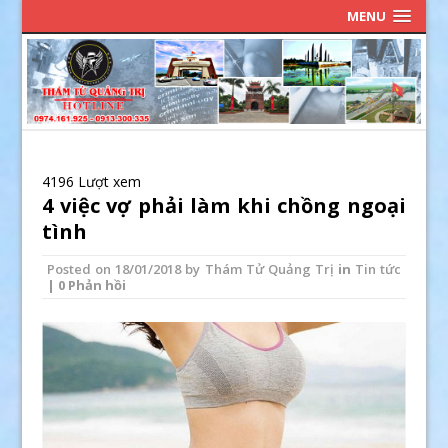
MENU
4196 Lượt xem
4 việc vợ phải làm khi chồng ngoại
tình
Posted on
18/01/2018
by
Thám Tử Quảng Trị
in
Tin tức
| 0 Phản hồi