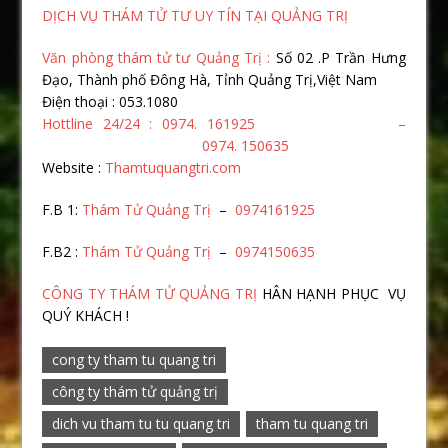
DỊCH VỤ THÁM TỬ TƯ UY TÍN TẠI QUẢNG TRỊ
Văn phòng thám tử tư Quảng Trị :
Số 02 .P Trần Hưng
Đạo, Thành phố Đông Hà, Tỉnh Quảng Trị,Việt Nam
Điện thoại : 053.1080
Hottline 24/24 : 0974. 161925 –
0974. 150635
Website :
Thamtuquangtri.com
F.B 1:
Thám Tử Quảng Trị
–
0974161925
F.B2 :
Thám Tử Quảng Trị
–
0974150635
CÔNG TY THÁM TỬ QUẢNG TRỊ
HÂN HẠNH PHỤC VỤ
QUÝ KHÁCH !
cong ty tham tu quang tri
công ty thám tử quảng trị
dich vu tham tu tu quang tri
tham tu quang tri