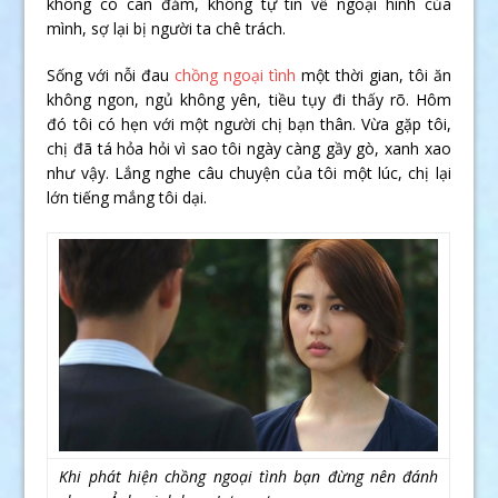
không có can đảm, không tự tin về ngoại hình của
mình, sợ lại bị người ta chê trách.
Sống với nỗi đau
chồng ngoại tình
một thời gian, tôi ăn
không ngon, ngủ không yên, tiều tụy đi thấy rõ. Hôm
đó tôi có hẹn với một người chị bạn thân. Vừa gặp tôi,
chị đã tá hỏa hỏi vì sao tôi ngày càng gầy gò, xanh xao
như vậy. Lắng nghe câu chuyện của tôi một lúc, chị lại
lớn tiếng mắng tôi dại.
Khi phát hiện chồng ngoại tình bạn đừng nên đánh