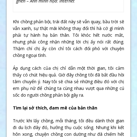
ghen – Ảnh minh họa: Internet
Khi chồng phản bội, trái đất này sẽ vẫn quay, bầu trời sẽ
vẫn xanh, sự thật mãi không thay đổi thì hà cớ gì mình
phải tự hành hạ bản thân. Tôi khóc hết nước mắt,
nhưng phải công nhận những lời chị ấy nói rất đúng.
Thậm chí chị ấy còn chỉ tôi cách đối phó với chuyện
chồng ngoại tình.
Áp dụng cách của chị chỉ dẫn một thời gian, tôi cảm
thấy có chút hiệu quả. Giờ đây chồng tôi đã bắt đầu hồi
tâm chuyển ý. Nay tôi sẽ chia sẻ những điều đó với chị
em phụ nữ để chúng ta cùng nhau vượt qua những cú
sốc do người chồng phản bội gây ra.
Tìm lại sở thích, đam mê của bản thân
Trước khi lấy chồng, mỗi tháng, tôi đều dành thời gian
đi du lịch đây đó, hưởng thụ cuộc sống. Nhưng khi kết
hôn xong, chuyện chồng con dường như đã chiếm hết