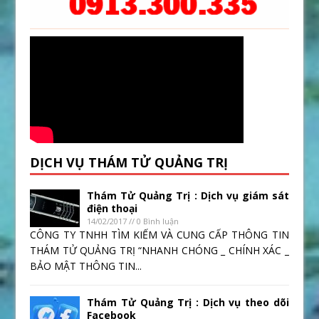
DỊCH VỤ THÁM TỬ QUẢNG TRỊ
Thám Tử Quảng Trị : Dịch vụ giám sát
điện thoại
14/02/2017 // 0 Bình luận
CÔNG TY TNHH TÌM KIẾM VÀ CUNG CẤP THÔNG TIN
THÁM TỬ QUẢNG TRỊ “NHANH CHÓNG _ CHÍNH XÁC _
BẢO MẬT THÔNG TIN...
Thám Tử Quảng Trị : Dịch vụ theo dõi
Facebook