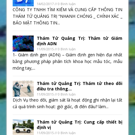
14/02/2017 // 0 Bình luận
CÔNG TY TNHH TÌM KIẾM VÀ CUNG CẤP THÔNG TIN
THÁM TỬ QUẢNG TRỊ “NHANH CHÓNG _ CHÍNH XÁC _
BẢO MẬT THÔNG TIN...
Thám Tử Quảng Trị: Thảm tử Giám
định ADN
11/09/2015 // 0 Bình luận
1- Giám dịnh gen (ADN) – Giám định gen hiện đại nhất
bằng phương pháp phân tích khoa học mẫu tóc, mẫu
móng tay,...
Thám tử Quảng Trị: Thám tử theo dõi
điều tra thông...
11/09/2015 // 0 Bình luận
Dịch Vụ theo dõi, giám sát là hoạt động ghi nhận lại tất
cả quá trình sinh hoạt: giờ giấc, đi đến đâu? làm...
Thám tử Quảng Trị: Cung cấp thiết bị
định vị
11/09/2015 // 0 Bình luận