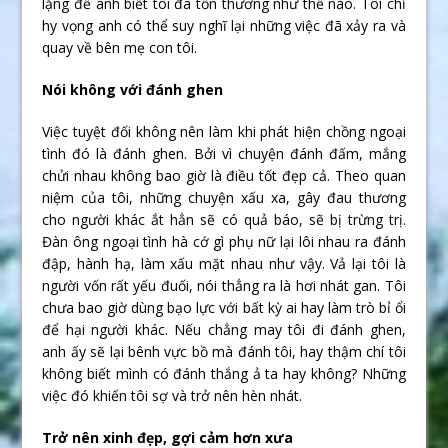
lặng để anh biết tôi đã tổn thương như thế nào. Tôi chỉ
hy vọng anh có thể suy nghĩ lại những việc đã xảy ra và
quay về bên mẹ con tôi.
Nói không với đánh ghen
Việc tuyệt đối không nên làm khi phát hiện chồng ngoại
tình đó là đánh ghen. Bởi vì chuyện đánh đấm, mắng
chửi nhau không bao giờ là điều tốt đẹp cả. Theo quan
niệm của tôi, những chuyện xấu xa, gây đau thương
cho người khác ắt hẳn sẽ có quả báo, sẽ bị trừng trị.
Đàn ông ngoại tình hà cớ gì phụ nữ lại lôi nhau ra đánh
đập, hành hạ, làm xấu mặt nhau như vậy. Vả lại tôi là
người vốn rất yếu đuối, nói thẳng ra là hơi nhát gan. Tôi
chưa bao giờ dùng bạo lực với bất kỳ ai hay làm trò bỉ ổi
để hại người khác. Nếu chẳng may tôi đi đánh ghen,
anh ấy sẽ lại bênh vực bồ mà đánh tôi, hay thậm chí tôi
không biết mình có đánh thắng ả ta hay không? Những
việc đó khiến tôi sợ và trở nên hèn nhát.
Trở nên xinh đẹp, gợi cảm hơn xưa