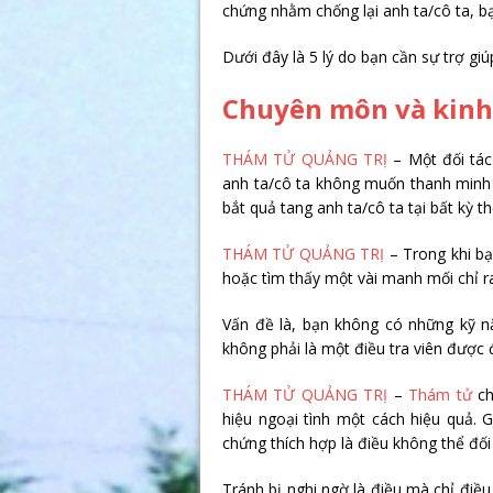
chứng nhằm chống lại anh ta/cô ta, b
Dưới đây là 5 lý do bạn cần sự trợ gi
Chuyên môn và kin
THÁM TỬ QUẢNG TRỊ
– Một đối tác
anh ta/cô ta không muốn thanh minh 
bắt quả tang anh ta/cô ta tại bất kỳ t
THÁM TỬ QUẢNG TRỊ
– Trong khi bạ
hoặc tìm thấy một vài manh mối chỉ ra
Vấn đề là, bạn không có những kỹ n
không phải là một điều tra viên được 
THÁM TỬ QUẢNG TRỊ
–
Thám tử
c
hiệu ngoại tình một cách hiệu quả. G
chứng thích hợp là điều không thể đối
Tránh bị nghi ngờ là điều mà chỉ điều