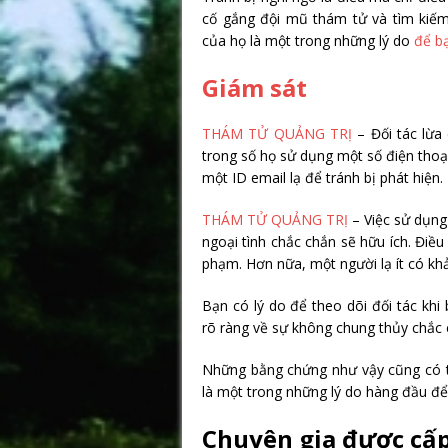
cố gắng đội mũ thám tử và tìm kiếm
của họ là một trong những lý do
để bạ
Giám sát
THÁM TỬ QUẢNG TRỊ
– Đối tác lừa
trong số họ sử dụng một số điện thoại
một ID email lạ để tránh bị phát hiện.
THÁM TỬ QUẢNG TRỊ
– Việc sử dụng
ngoại tình chắc chắn sẽ hữu ích. Điề
phạm. Hơn nữa, một người lạ ít có khả 
Bạn có lý do để theo dõi đối tác kh
rõ ràng về sự không chung thủy chắc c
Những bằng chứng như vậy cũng có th
là một trong những lý do hàng đầu đ
Chuyên gia được cấ