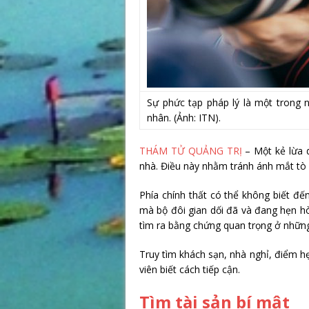
Sự phức tạp pháp lý là một trong 
nhân. (Ảnh: ITN).
THÁM TỬ QUẢNG TRỊ
– Một kẻ lừa 
nhà. Điều này nhằm tránh ánh mắt tò
Phía chính thất có thể không biết đ
mà bộ đôi gian dối đã và đang hẹn hò
tìm ra bằng chứng quan trọng ở những
Truy tìm khách sạn, nhà nghỉ, điểm h
viên biết cách tiếp cận.
Tìm tài sản bí mật