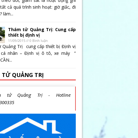
 theo dõi, giám sát là hoạt động ghi
 tất cả quá trình sinh hoạt: giờ giấc, đi
 làm...
Thám tử Quảng Trị: Cung cấp
thiết bị định vị
11/09/2015 // 0 Bình luận
 Quảng Trị cung cấp thiết bị Định vị
 cá nhân – Định vị ô tô, xe máy ”
CẦN...
 TỬ QUẢNG TRỊ
m tử Quảng Trị - Hotline
300335