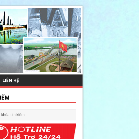
LIÊN HỆ
IẾM