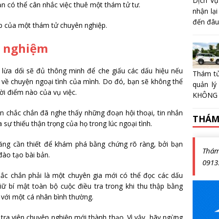
Dịch Vụ
ạn có thể cân nhắc việc thuê một thám tử tư.
nhận lại
đến đâu?
úp của một thám tử chuyên nghiệp.
h nghiệm
 lừa dối sẽ đủ thông minh để che giấu các dấu hiệu nếu
Thám tử
về chuyện ngoại tình của mình. Do đó, bạn sẽ không thể
quản lý
hời điểm nào của vụ việc.
KHÔNG 
n chắc chắn đã nghe thấy những đoạn hội thoại, tin nhắn
THÁM
 sự thiếu thận trọng của họ trong lúc ngoại tình.
ăng cần thiết để khám phá bằng chứng rõ ràng, bởi bạn
Thá
đào tạo bài bản.
0913
hắc chắn phải là một chuyên gia mới có thể đọc các dấu
iữ bí mật toàn bộ cuộc điều tra trong khi thu thập bằng
 với một cá nhân bình thường.
 tra viên chuyên nghiệp mới thành thạo. Vì vậy, hãy ngừng