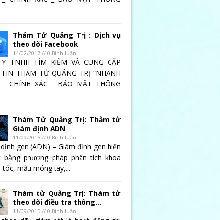
Thám Tử Quảng Trị : Dịch vụ
theo dõi Facebook
14/02/2017 // 0 Bình luận
TY TNHH TÌM KIẾM VÀ CUNG CẤP
TIN THÁM TỬ QUẢNG TRỊ “NHANH
 _ CHÍNH XÁC _ BẢO MẬT THÔNG
Thám Tử Quảng Trị: Thảm tử
Giám định ADN
11/09/2015 // 0 Bình luận
 dịnh gen (ADN) – Giám định gen hiện
t bằng phương pháp phân tích khoa
 tóc, mẫu móng tay,...
Thám tử Quảng Trị: Thám tử
theo dõi điều tra thông...
11/09/2015 // 0 Bình luận