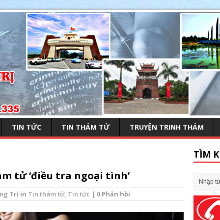
TIN TỨC
TIN THÁM TỬ
TRUYỆN TRINH THÁM
TÌM K
m tử ‘điều tra ngoại tình’
ng Trị
in
Tin thám tử
,
Tin tức
| 0 Phản hồi