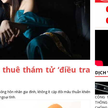
 thuê thám tử ‘điều tra
DỊCH
ống hôn nhân gia đình, không ít cặp đôi mâu thuẫn khiến
ngoại tình.
CÔNG 
THÔNG 
CHÓNG