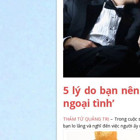
5 lý do bạn nên
ngoại tình’
THÁM TỬ QUẢNG TRỊ
– Trong cuộc s
bạn lo lắng và nghĩ đến việc người ấy 