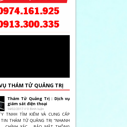
 VỤ THÁM TỬ QUẢNG TRỊ
Thám Tử Quảng Trị : Dịch vụ
giám sát điện thoại
14/02/2017 // 0 Bình luận
TY TNHH TÌM KIẾM VÀ CUNG CẤP
TIN THÁM TỬ QUẢNG TRỊ “NHANH
 _ CHÍNH XÁC _ BẢO MẬT THÔNG