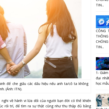
TIN...
CÔNG 
THÔNG 
CHÓNG
TIN...
1- Giám
đại nhấ
học mẫu
inh để che giấu các dấu hiệu nếu anh ta/cô ta không
h. (Ảnh: ITN).
nghi về hành vi lừa dối của người bạn đời có thể khiến
c rối trí, để tìm ra sự thật cũng như thu thập đủ bằng