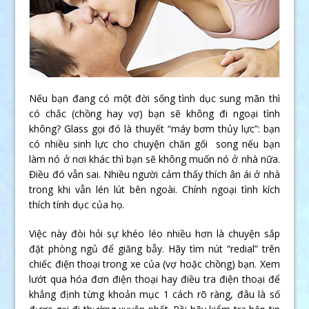
Nếu bạn đang có một đời sống tình dục sung mãn thì
có chắc (chồng hay vợ) bạn sẽ không đi ngoại tình
không? Glass gọi đó là thuyết “máy bơm thủy lực”: bạn
có nhiều sinh lực cho chuyện chăn gối song nếu bạn
làm nó ở nơi khác thì bạn sẽ không muốn nó ở nhà nữa.
Điều đó vẫn sai. Nhiều người cảm thấy thích ân ái ở nhà
trong khi vẫn lén lút bên ngoài. Chính ngoại tình kích
thích tính dục của họ.
Việc này đòi hỏi sự khéo léo nhiều hơn là chuyện sắp
đặt phòng ngủ để giăng bẫy. Hãy tìm nút “redial” trên
chiếc điện thoại trong xe của (vợ hoặc chồng) bạn. Xem
lướt qua hóa đơn điện thoại hay điều tra điện thoại để
khẳng định từng khoản mục 1 cách rõ ràng, đâu là số