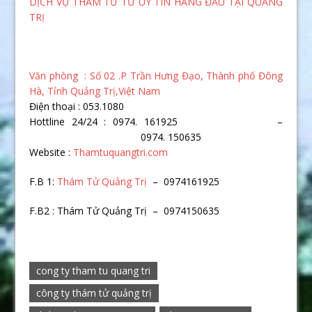
DỊCH VỤ THÁM TỬ TƯ UY TÍN HÀNG ĐẦU TẠI QUẢNG
TRỊ
Văn phòng : Số 02 .P Trần Hưng Đạo, Thành phố Đông
Hà, Tỉnh Quảng Trị,Việt Nam
Điện thoại : 053.1080
Hottline 24/24 : 0974. 161925 –
0974. 150635
Website :
Thamtuquangtri.com
F.B 1:
Thám Tử Quảng Trị
– 0974161925
F.B2 : Thám Tử Quảng Trị – 0974150635
cong ty tham tu quang tri
công ty thám tử quảng trị