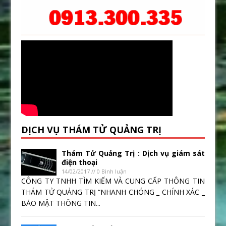
DỊCH VỤ THÁM TỬ QUẢNG TRỊ
Thám Tử Quảng Trị : Dịch vụ giám sát
điện thoại
14/02/2017 // 0 Bình luận
CÔNG TY TNHH TÌM KIẾM VÀ CUNG CẤP THÔNG TIN
THÁM TỬ QUẢNG TRỊ “NHANH CHÓNG _ CHÍNH XÁC _
BẢO MẬT THÔNG TIN...