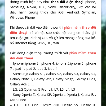
thông minh hiện nay như
theo dõi điện thoại
iphone,
Samsung, Nokia, HTC, Sony, BlackBerry,…với các hệ
điều hành tương thích cho iOS, Android, Symbian,
Windows Phone.
Khi được cài đặt vào điện thoại thì
phần mềm
theo dõi
điện thoại
sẽ bí mật sao chép nội dung tin nhắn, ghi
âm cuộc gọi, định vị GPS và gửi lên mạng thông qua kết
nối internet bằng GPRS, 3G, Wifi
Các dòng điện thoại tương thích với
phần mềm
theo
dõi điện thoại
:
– Iphone: iphone 3, iphone 4, iphone 5,iphone 6 ,iphone
7 , ipad 1, ipad 2, ipad 3, ipad 4
– Samsung: Galaxy S1, Galaxy S2, Galaxy S3, Galaxy S4,
Galaxy Note 2, Galaxy Win, Galaxy Mega, Galaxy Duos,
Galaxy Ace 3, …
– LG: LG Optimus G Pro, L9, L7, L5, L4, L3
– Sony: Xperia Z, Xperia SP, Xperia L, Xperia J, Xperia E, ,
Xperia neo
– HTC: HTC One, Desire 600, Desire SV, Desire X,