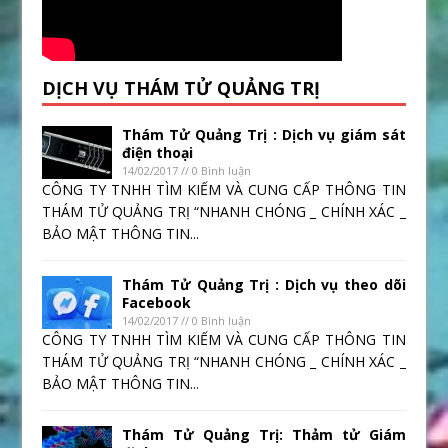
DỊCH VỤ THÁM TỬ QUẢNG TRỊ
Thám Tử Quảng Trị : Dịch vụ giám sát
điện thoại
14/02/2017 // 0 Bình luận
CÔNG TY TNHH TÌM KIẾM VÀ CUNG CẤP THÔNG TIN
THÁM TỬ QUẢNG TRỊ “NHANH CHÓNG _ CHÍNH XÁC _
BẢO MẬT THÔNG TIN...
Thám Tử Quảng Trị : Dịch vụ theo dõi
Facebook
14/02/2017 // 0 Bình luận
CÔNG TY TNHH TÌM KIẾM VÀ CUNG CẤP THÔNG TIN
THÁM TỬ QUẢNG TRỊ “NHANH CHÓNG _ CHÍNH XÁC _
BẢO MẬT THÔNG TIN...
Thám Tử Quảng Trị: Thảm tử Giám