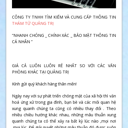
CÔNG TY TNHH TÌM KIẾM VÀ CUNG CẤP THÔNG TIN
THÁM TỬ QUẢNG TRỊ
“NHANH CHÓNG _ CHÍNH XÁC _ BẢO MẬT THÔNG TIN
CÁ NHÂN ”
GIÁ CẢ LUÔN LUÔN RẺ NHẤT SO VỚI CÁC VĂN
PHÒNG KHÁC TẠI QUẢNG TRỊ
Kính gửi quý khách hàng thân mến!
Ngày nay với sự phát triển chóng mặt của xã hội thì văn
hoá ứng xử trong gia đình, bạn bè và các mối quan hệ
xung quanh chúng ta cũng có nhiều thay đổi . Theo
nhiều chiều hướng khác nhau, những mâu thuẫn xung
quanh chúng ta có thể xảy ra bất kỳ lúc nào ,mọi nơi
,mọi lúc. Để giải quyết những mâu thuẫn đó được suôn