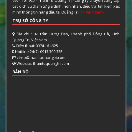
0974.161.925 - Thám Tử Quảng Trị - Công Ty chuyên cung cấp
các dịch vụ thám tử gia đình, hôn nhân, điều tra, tìm kiếm xác
minh thông tin hàng đầu tại Quảng Trị.
>> Xem thêm
TRỤ SỞ CÔNG TY
Địa chỉ : 02 Trần Hưng Đạo, Thành phố Đông Hà, Tỉnh
Quảng Trị, Việt Nam
Điện thoại: 0974.161.925
Hottline 24/7 : 0913.300.335
: info@thamtuquangtri.com
Website: thamtuquangtri.com
BẢN ĐỒ