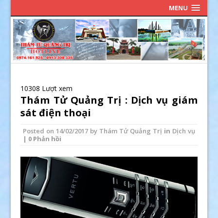
MENU
10308 Lượt xem
Thám Tử Quảng Trị : Dịch vụ giám
sát điện thoại
Posted on
14/02/2017
by
Thám Tử Quảng Trị
in
Dịch vụ
| 0 Phản hồi