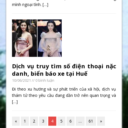
mình ngoại tình.
[…]
Dịch vụ truy tìm số điện thoại nặc
danh, biển báo xe tại Huế
10/06/2021
// 0 bình luận
Đi theo xu hướng và sự phát triển của xã hội, dịch vụ
thám tử theo yêu cầu đang dần trở nên quan trọng và
[…]
«
1
2
3
4
5
6
…
61
»