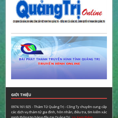
GIỚI THIỆU
0974.161.925 - Thám Tử Quảng Trị - Công Ty chuyên cung cấp
các dịch vụ thám tử gia đình, hôn nhân, điều tra, tìm kiếm xác
minh thông tin hàng đầu tại Quảng Trị.
>> Xem thêm