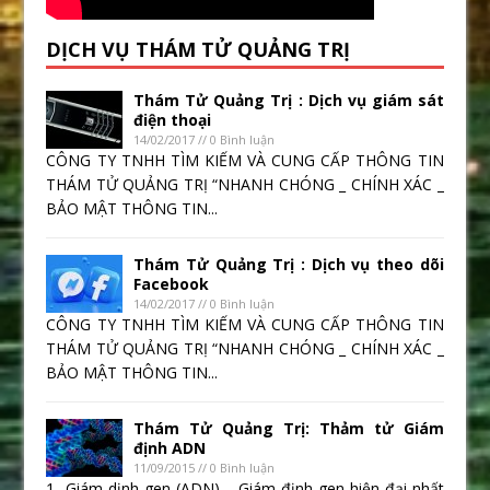
DỊCH VỤ THÁM TỬ QUẢNG TRỊ
Thám Tử Quảng Trị : Dịch vụ giám sát
điện thoại
14/02/2017 // 0 Bình luận
CÔNG TY TNHH TÌM KIẾM VÀ CUNG CẤP THÔNG TIN
THÁM TỬ QUẢNG TRỊ “NHANH CHÓNG _ CHÍNH XÁC _
BẢO MẬT THÔNG TIN...
Thám Tử Quảng Trị : Dịch vụ theo dõi
Facebook
14/02/2017 // 0 Bình luận
CÔNG TY TNHH TÌM KIẾM VÀ CUNG CẤP THÔNG TIN
THÁM TỬ QUẢNG TRỊ “NHANH CHÓNG _ CHÍNH XÁC _
BẢO MẬT THÔNG TIN...
Thám Tử Quảng Trị: Thảm tử Giám
định ADN
11/09/2015 // 0 Bình luận
1- Giám dịnh gen (ADN) – Giám định gen hiện đại nhất