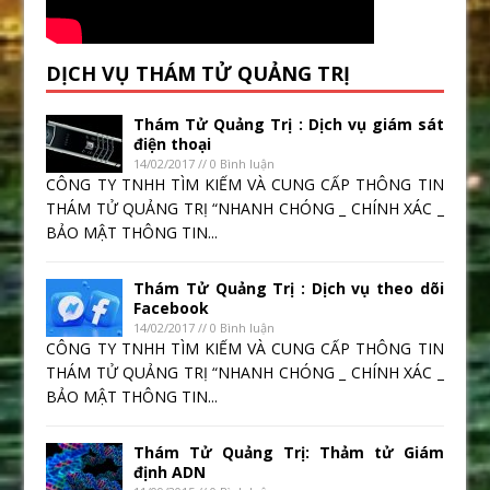
DỊCH VỤ THÁM TỬ QUẢNG TRỊ
Thám Tử Quảng Trị : Dịch vụ giám sát
điện thoại
14/02/2017 // 0 Bình luận
CÔNG TY TNHH TÌM KIẾM VÀ CUNG CẤP THÔNG TIN
THÁM TỬ QUẢNG TRỊ “NHANH CHÓNG _ CHÍNH XÁC _
BẢO MẬT THÔNG TIN...
Thám Tử Quảng Trị : Dịch vụ theo dõi
Facebook
14/02/2017 // 0 Bình luận
CÔNG TY TNHH TÌM KIẾM VÀ CUNG CẤP THÔNG TIN
THÁM TỬ QUẢNG TRỊ “NHANH CHÓNG _ CHÍNH XÁC _
BẢO MẬT THÔNG TIN...
Thám Tử Quảng Trị: Thảm tử Giám
định ADN