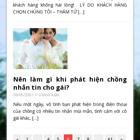
khách hàng không hài lòng! LÝ DO KHÁCH HÀNG
CHỌN CHÚNG TÔI – THÁM TỬ
[…]
Nên làm gì khi phát hiện chồng
nhắn tin cho gái?
26/05/2021
// 0 bình luận
Nếu một ngày, vô tình bạn phát hiện trong điện thoại
của chồng có nhiều tin nhắn mùi mẫn, tình cảm với cô
gái khác,
[…]
«
1
…
4
5
6
7
8
…
61
»