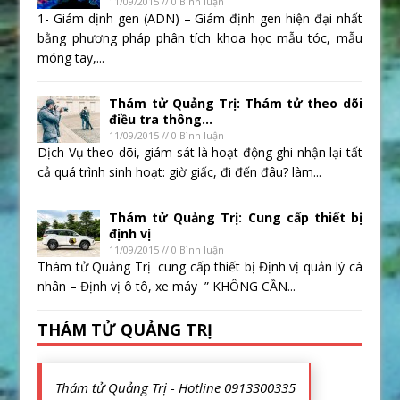
11/09/2015 // 0 Bình luận
1- Giám dịnh gen (ADN) – Giám định gen hiện đại nhất
bằng phương pháp phân tích khoa học mẫu tóc, mẫu
móng tay,...
Thám tử Quảng Trị: Thám tử theo dõi
điều tra thông...
11/09/2015 // 0 Bình luận
Dịch Vụ theo dõi, giám sát là hoạt động ghi nhận lại tất
cả quá trình sinh hoạt: giờ giấc, đi đến đâu? làm...
Thám tử Quảng Trị: Cung cấp thiết bị
định vị
11/09/2015 // 0 Bình luận
Thám tử Quảng Trị cung cấp thiết bị Định vị quản lý cá
nhân – Định vị ô tô, xe máy ” KHÔNG CẦN...
THÁM TỬ QUẢNG TRỊ
Thám tử Quảng Trị - Hotline 0913300335