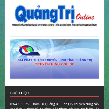
GIỚI THIỆU
0974.161.925 - Thám Tử Quảng Trị - Công Ty chuyên cung cấp
các dịch vụ thám tử gia đình, hôn nhân, điều tra, tìm kiếm xác