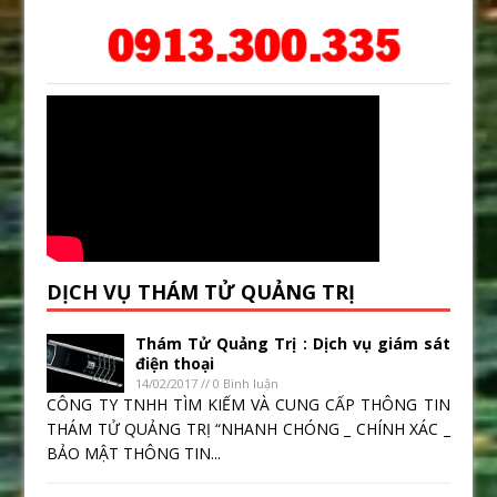
DỊCH VỤ THÁM TỬ QUẢNG TRỊ
Thám Tử Quảng Trị : Dịch vụ giám sát
điện thoại
14/02/2017 // 0 Bình luận
CÔNG TY TNHH TÌM KIẾM VÀ CUNG CẤP THÔNG TIN
THÁM TỬ QUẢNG TRỊ “NHANH CHÓNG _ CHÍNH XÁC _
BẢO MẬT THÔNG TIN...