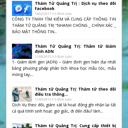
Thám Tử Quảng Trị : Dịch vụ theo dõi
Facebook
14/02/2017 // 0 Bình luận
CÔNG TY TNHH TÌM KIẾM VÀ CUNG CẤP THÔNG TIN
THÁM TỬ QUẢNG TRỊ “NHANH CHÓNG _ CHÍNH XÁC _
BẢO MẬT THÔNG TIN...
Thám Tử Quảng Trị: Thảm tử Giám
định ADN
11/09/2015 // 0 Bình luận
1- Giám dịnh gen (ADN) – Giám định gen hiện đại nhất
bằng phương pháp phân tích khoa học mẫu tóc, mẫu
móng tay,...
Thám tử Quảng Trị: Thám tử theo dõi
điều tra thông...
11/09/2015 // 0 Bình luận
Dịch Vụ theo dõi, giám sát là hoạt động ghi nhận lại tất
cả quá trình sinh hoạt: giờ giấc, đi đến đâu? làm...
Thám tử Quảng Trị: Cung cấp thiết bị