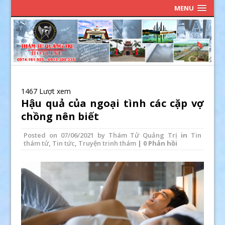
MENU
1467 Lượt xem
Hậu quả của ngoại tình các cặp vợ
chồng nên biết
Posted on
07/06/2021
by
Thám Tử Quảng Trị
in
Tin
thám tử
,
Tin tức
,
Truyện trinh thám
| 0 Phản hồi