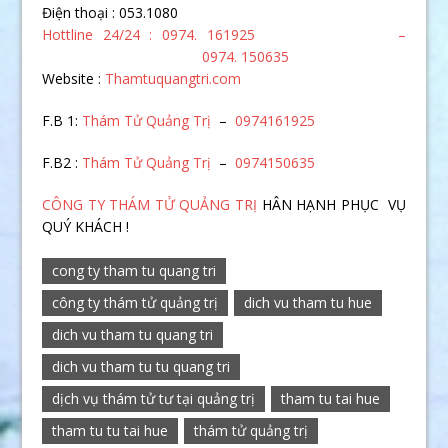
Điện thoại : 053.1080
Hottline 24/24 : 0974. 161925 –
0974. 150635
Website :
Thamtuquangtri.com
F.B 1:
Thám Tử Quảng Trị
–
0974161925
F.B2 :
Thám Tử Quảng Trị
–
0974150635
CÔNG TY THÁM TỬ QUẢNG TRỊ
HÂN HẠNH PHỤC VỤ
QUÝ KHÁCH !
cong ty tham tu quang tri
công ty thám tử quảng trị
dich vu tham tu hue
dich vu tham tu quang tri
dich vu tham tu tu quang tri
dịch vụ thám tử tư tại quảng trị
tham tu tai hue
tham tu tu tai hue
thám tử quảng trị