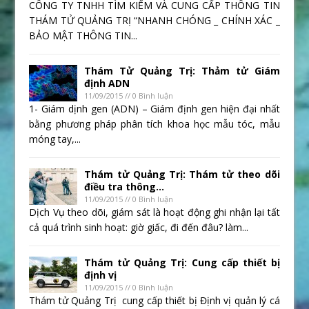
CÔNG TY TNHH TÌM KIẾM VÀ CUNG CẤP THÔNG TIN
THÁM TỬ QUẢNG TRỊ “NHANH CHÓNG _ CHÍNH XÁC _
BẢO MẬT THÔNG TIN...
Thám Tử Quảng Trị: Thảm tử Giám
định ADN
11/09/2015 // 0 Bình luận
1- Giám dịnh gen (ADN) – Giám định gen hiện đại nhất
bằng phương pháp phân tích khoa học mẫu tóc, mẫu
móng tay,...
Thám tử Quảng Trị: Thám tử theo dõi
điều tra thông...
11/09/2015 // 0 Bình luận
Dịch Vụ theo dõi, giám sát là hoạt động ghi nhận lại tất
cả quá trình sinh hoạt: giờ giấc, đi đến đâu? làm...
Thám tử Quảng Trị: Cung cấp thiết bị
định vị
11/09/2015 // 0 Bình luận
Thám tử Quảng Trị cung cấp thiết bị Định vị quản lý cá