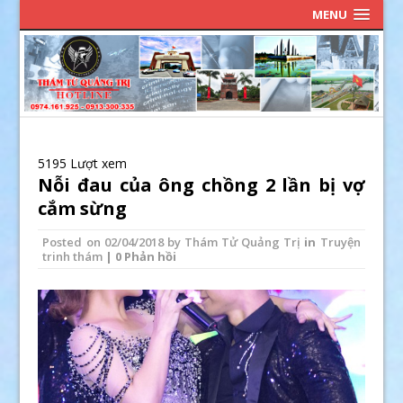
MENU
5195 Lượt xem
Nỗi đau của ông chồng 2 lần bị vợ
cắm sừng
Posted on
02/04/2018
by
Thám Tử Quảng Trị
in
Truyện
trinh thám
| 0 Phản hồi