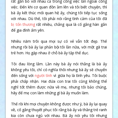
rất gắn bó với nhau cả trong công việc lẫn ngoài công
việc. Đến khi cơ quan đồn ầm lên và tôi biết chuyện, thì
bà ấy kết thúc mối quan hệ ấy, chúng tôi tiếp tục sống
với nhau. Dù thế, tôi phải nói rằng tình cảm của tôi đã
bị tổn thương
rất nhiều, chẳng qua là cố gắng hàn gắn
để gia đình ấm yên.
Nhiều năm trôi qua mọi sự có vẻ vẫn tốt đẹp. Thế
nhưng rồi bà ấy lại phản bội tôi lần nữa, với một gã trai
trẻ hơn. Họ gặp nhau ở chỗ bà ấy tập thể dục.
Tôi đau lòng lắm. Lần này bà ấy nói thẳng là bà ấy
không yêu tôi, chỉ có nghĩa thôi nhưng bà ấy sẽ chuyển
đến sống với
người tình
vì giữa họ là tình yêu. Tôi buộc
phải chấp nhận. Hai đứa con trai tôi cũng không thể
nghĩ tốt thêm được nữa về mẹ, nhưng tôi bảo chúng,
hãy để mẹ con làm những gì bà ấy muốn làm.
Thế rồi khi mọi chuyện không được như ý, bà ấy lại quay
về, cố gắng thuyết phục tôi rằng bà ấy và thằng trẻ ranh
kia còn chưa ngủ với nhau. Bà ấy nói yêu tôi nhưng