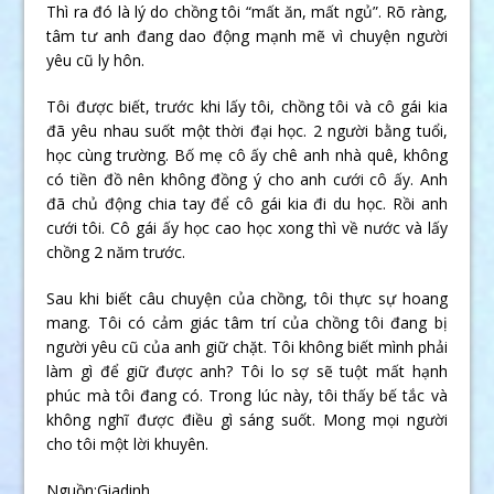
Thì ra đó là lý do chồng tôi “mất ăn, mất ngủ”. Rõ ràng,
tâm tư anh đang dao động mạnh mẽ vì chuyện người
yêu cũ ly hôn.
Tôi được biết, trước khi lấy tôi, chồng tôi và cô gái kia
đã yêu nhau suốt một thời đại học. 2 người bằng tuổi,
học cùng trường. Bố mẹ cô ấy chê anh nhà quê, không
có tiền đồ nên không đồng ý cho anh cưới cô ấy. Anh
đã chủ động chia tay để cô gái kia đi du học. Rồi anh
cưới tôi. Cô gái ấy học cao học xong thì về nước và lấy
chồng 2 năm trước.
Sau khi biết câu chuyện của chồng, tôi thực sự hoang
mang. Tôi có cảm giác tâm trí của chồng tôi đang bị
người yêu cũ của anh giữ chặt. Tôi không biết mình phải
làm gì để giữ được anh? Tôi lo sợ sẽ tuột mất hạnh
phúc mà tôi đang có. Trong lúc này, tôi thấy bế tắc và
không nghĩ được điều gì sáng suốt. Mong mọi người
cho tôi một lời khuyên.
Nguồn:Giadinh