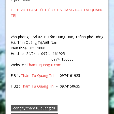
DỊCH VỤ THÁM TỬ TƯ UY TÍN HÀNG ĐẦU TẠI QUẢNG
TRỊ
Văn phòng : Số 02 .P Trần Hưng Đạo, Thành phố Đông
Hà, Tỉnh Quảng Trị,Việt Nam
Điện thoại : 053.1080
Hottline 24/24 : 0974. 161925 –
0974. 150635
Website :
Thamtuquangtri.com
F.B 1:
Thám Tử Quảng Trị
– 0974161925
F.B2 :
Thám Tử Quảng Trị
– 0974150635
cong ty tham tu quang tri