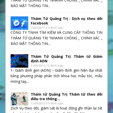
THÁM TỬ QUẢNG TRỊ “NHANH CHÓNG _ CHÍNH XÁC _
BẢO MẬT THÔNG TIN...
Thám Tử Quảng Trị : Dịch vụ theo dõi
Facebook
14/02/2017 // 0 Bình luận
CÔNG TY TNHH TÌM KIẾM VÀ CUNG CẤP THÔNG TIN
THÁM TỬ QUẢNG TRỊ “NHANH CHÓNG _ CHÍNH XÁC _
BẢO MẬT THÔNG TIN...
Thám Tử Quảng Trị: Thảm tử Giám
định ADN
11/09/2015 // 0 Bình luận
1- Giám dịnh gen (ADN) – Giám định gen hiện đại nhất
bằng phương pháp phân tích khoa học mẫu tóc, mẫu
móng tay,...
Thám tử Quảng Trị: Thám tử theo dõi
điều tra thông...
11/09/2015 // 0 Bình luận
Dịch Vụ theo dõi, giám sát là hoạt động ghi nhận lại tất