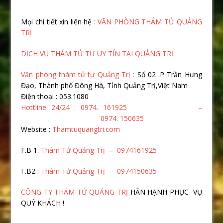
Mọi chi tiết xin liên hệ :
VĂN PHÒNG THÁM TỬ QUẢNG
TRỊ
DỊCH VỤ THÁM TỬ TƯ UY TÍN TẠI QUẢNG TRỊ
Văn phòng thám tử tư Quảng Trị :
Số 02 .P Trần Hưng
Đạo, Thành phố Đông Hà, Tỉnh Quảng Trị,Việt Nam
Điện thoại : 053.1080
Hottline 24/24 : 0974. 161925 –
0974. 150635
Website :
Thamtuquangtri.com
F.B 1:
Thám Tử Quảng Trị
–
0974161925
F.B2 :
Thám Tử Quảng Trị
–
0974150635
CÔNG TY THÁM TỬ QUẢNG TRỊ
HÂN HẠNH PHỤC VỤ
QUÝ KHÁCH !