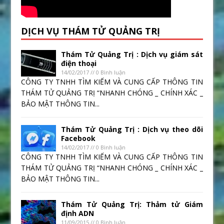
DỊCH VỤ THÁM TỬ QUẢNG TRỊ
Thám Tử Quảng Trị : Dịch vụ giám sát
điện thoại
14/02/2017 // 0 Bình luận
CÔNG TY TNHH TÌM KIẾM VÀ CUNG CẤP THÔNG TIN
THÁM TỬ QUẢNG TRỊ “NHANH CHÓNG _ CHÍNH XÁC _
BẢO MẬT THÔNG TIN...
Thám Tử Quảng Trị : Dịch vụ theo dõi
Facebook
14/02/2017 // 0 Bình luận
CÔNG TY TNHH TÌM KIẾM VÀ CUNG CẤP THÔNG TIN
THÁM TỬ QUẢNG TRỊ “NHANH CHÓNG _ CHÍNH XÁC _
BẢO MẬT THÔNG TIN...
Thám Tử Quảng Trị: Thảm tử Giám
định ADN
11/09/2015 // 0 Bình luận