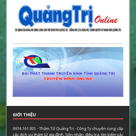
GIỚI THIỆU
0974.161.925 - Thám Tử Quảng Trị - Công Ty chuyên cung cấp
các dịch vụ thám tử gia đình, hôn nhân, điều tra, tìm kiếm xác