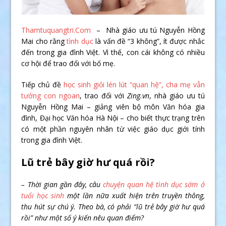
Thamtuquangtri.Com
– Nhà giáo ưu tú Nguyễn Hồng
Mai cho rằng
tình dục
là vấn đề “3 không”, ít được nhắc
đến trong gia đình Việt. Vì thế, con cái không có nhiều
cơ hội để trao đổi với bố mẹ.
Tiếp chủ đề
học sinh giỏi lén lút “quan hệ”, cha mẹ vẫn
tưởng con ngoan
, trao đổi với
Zing.vn
, nhà giáo ưu tú
Nguyễn Hồng Mai – giảng viên bộ môn Văn hóa gia
đình, Đại học Văn hóa Hà Nội – cho biết thực trạng trên
có một phần nguyên nhân từ việc giáo dục giới tính
trong gia đình Việt.
Lũ trẻ bây giờ hư quá rồi?
– Thời gian gần đây, câu
chuyện quan hệ tình dục sớm ở
tuổi học sinh
một lần nữa xuất hiện trên truyền thông,
thu hút sự chú ý. Theo bà, có phải “lũ trẻ bây giờ hư quá
rồi” như một số ý kiến nêu quan điểm?