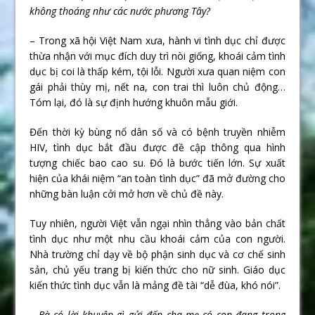
không thoáng như các nước phương Tây?
– Trong xã hội Việt Nam xưa, hành vi tình dục chỉ được
thừa nhận với mục đích duy trì nòi giống, khoái cảm tình
dục bị coi là thấp kém, tội lỗi. Người xưa quan niệm con
gái phải thùy mị, nết na, con trai thì luôn chủ động…
Tóm lại, đó là sự định hướng khuôn mẫu giới.
Đến thời kỳ bùng nổ dân số và có bệnh truyền nhiễm
HIV, tình dục bắt đầu được đề cập thông qua hình
tượng chiếc bao cao su. Đó là bước tiến lớn. Sự xuất
hiện của khái niệm “an toàn tình dục” đã mở đường cho
những bàn luận cởi mở hơn về chủ đề này.
Tuy nhiên, người Việt vẫn ngại nhìn thẳng vào bản chất
tình dục như một nhu cầu khoái cảm của con người.
Nhà trường chỉ dạy về bộ phận sinh dục và cơ chế sinh
sản, chủ yếu trang bị kiến thức cho nữ sinh. Giáo dục
kiến thức tình dục vẫn là mảng đề tài “dễ đùa, khó nói”.
– Bà có lời khuyên gì gửi đến cha mẹ có con đang trong