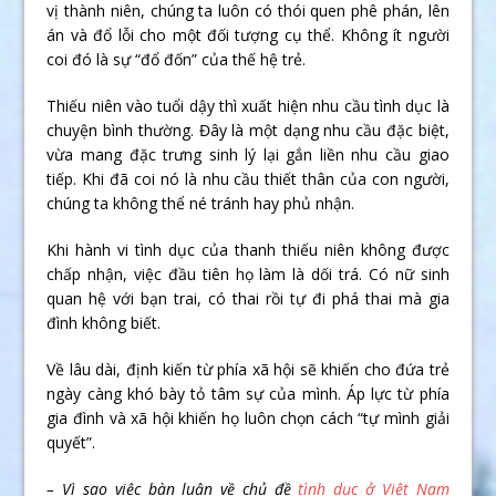
vị thành niên, chúng ta luôn có thói quen phê phán, lên
án và đổ lỗi cho một đối tượng cụ thể. Không ít người
coi đó là sự “đổ đốn” của thế hệ trẻ.
Thiếu niên vào tuổi dậy thì xuất hiện nhu cầu tình dục là
chuyện bình thường. Đây là một dạng nhu cầu đặc biệt,
vừa mang đặc trưng sinh lý lại gắn liền nhu cầu giao
tiếp. Khi đã coi nó là nhu cầu thiết thân của con người,
chúng ta không thể né tránh hay phủ nhận.
Khi hành vi tình dục của thanh thiếu niên không được
chấp nhận, việc đầu tiên họ làm là dối trá. Có nữ sinh
quan hệ với bạn trai, có thai rồi tự đi phá thai mà gia
đình không biết.
Về lâu dài, định kiến từ phía xã hội sẽ khiến cho đứa trẻ
ngày càng khó bày tỏ tâm sự của mình. Áp lực từ phía
gia đình và xã hội khiến họ luôn chọn cách “tự mình giải
quyết”.
– Vì sao việc bàn luận về chủ đề
tình dục ở Việt Nam